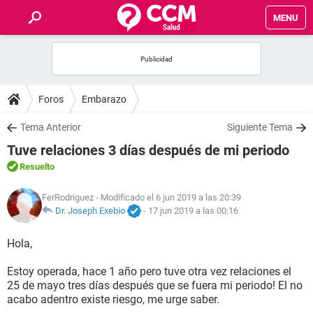
MENU
INICIO
FOROS
Foros
Embarazo
SALUD
Tema Anterior
Siguiente Tema
Tuve relaciones 3 días después de mi periodo
FAMILIA
Resuelto
NUTRICIÓN
FerRodriguez
- Modificado el 6 jun 2019 a las 20:39
Dr. Joseph Exebio
-
17 jun 2019 a las 00:16
BIENESTAR
Hola,
SEXUALIDAD
Estoy operada, hace 1 año pero tuve otra vez relaciones el
25 de mayo tres días después que se fuera mi periodo! El no
acabo adentro existe riesgo, me urge saber.
GLOSARIO