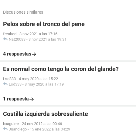
Discusiones similares
Pelos sobre el tronco del pene
freaked
-
3 nov 2021 a las 17:16
Nat20083
-
3 nov 2021 a las 19:31
4 respuestas
Es normal como tengo la coron del glande?
Lsd333
-
4 may 2020 a las 15:22
Lsd333
-
8 may 2020 a las 17:19
1 respuesta
Costilla izquierda sobresaliente
bxaguirre
-
24 nov 2012 a las 00:46
Juandiego
-
15 ene 2022 a las 04:29