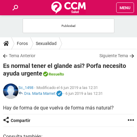
MENU
INICIO
FOROS
Foros
Sexualidad
SALUD
Tema Anterior
Siguiente Tema
Es normal tener el glande asi? Porfa necesito
FAMILIA
ayuda urgente
Resuelto
NUTRICIÓN
Sc_1498
- Modificado el 6 jun 2019 a las 12:31
Dra. Marta Marnet
-
6 jun 2019 a las 12:31
BIENESTAR
Hay de forma de que vuelva de forma más natural?
SEXUALIDAD
Compartir
GLOSARIO
Consulta también: