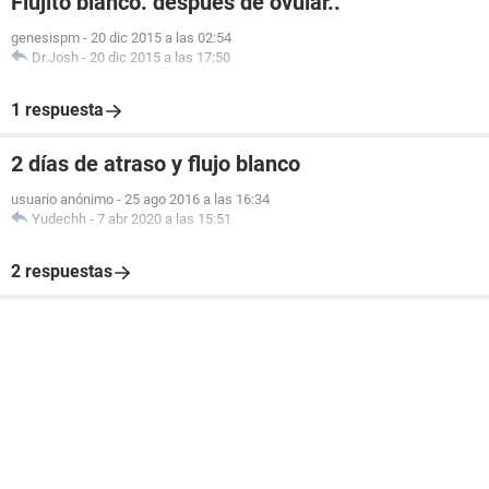
Flujito blanco. despues de ovular..
genesispm
-
20 dic 2015 a las 02:54
Dr.Josh
-
20 dic 2015 a las 17:50
1 respuesta
2 días de atraso y flujo blanco
usuario anónimo
-
25 ago 2016 a las 16:34
Yudechh
-
7 abr 2020 a las 15:51
2 respuestas