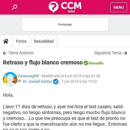
MENU
INICIO
FOROS
Foros
Sexualidad
SALUD
Tema Anterior
Siguiente Tema
Retraso y flujo blanco cremoso
Resuelto
FAMILIA
Vanessagl99
- Modificado el 8 jun 2019 a las 01:38
NUTRICIÓN
Dr. Joseph Exebio
-
7 jun 2019 a las 19:22
Hola,
BIENESTAR
Llevo 11 días de retraso, y ayer me hice el test casero, salió
SEXUALIDAD
negativo, no tengo síntomas, pero tengo mucho flujo blanco
y cremoso... Lo que me preocupa es que el test de pronto no
fue cierto y que la menstruación aún no me llegue.. Entonces
GLOSARIO
no se si sea cierto o no.