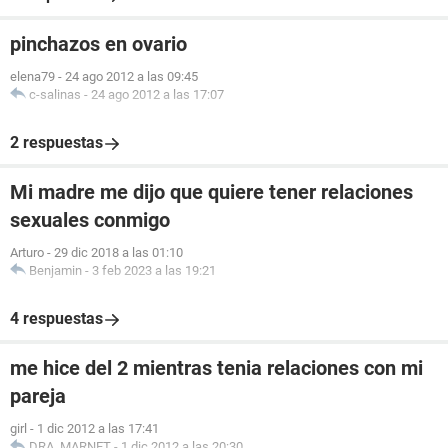
pinchazos en ovario
elena79
-
24 ago 2012 a las 09:45
c-salinas
-
24 ago 2012 a las 17:07
2 respuestas
Mi madre me dijo que quiere tener relaciones
sexuales conmigo
Arturo
-
29 dic 2018 a las 01:10
Benjamin
-
3 feb 2023 a las 19:21
4 respuestas
me hice del 2 mientras tenia relaciones con mi
pareja
girl
-
1 dic 2012 a las 17:41
DRA. MARNET
-
1 dic 2012 a las 20:30