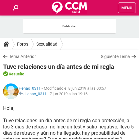
MENU
INICIO
FOROS
Foros
Sexualidad
SALUD
Tema Anterior
Siguiente Tema
Tuve relaciones un día antes de mi regla
FAMILIA
Resuelto
NUTRICIÓN
Henao_0311
- Modificado el 8 jun 2019 a las 00:57
Henao_0311
-
7 jun 2019 a las 19:16
BIENESTAR
Hola,
SEXUALIDAD
Tuve relaciones un día antes de mi regla con protección, a
los 3 días de retraso me hice un test y salió negativo, llevo 5
días de retraso y aún no ha llegado, hay probabilidad de
GLOSARIO