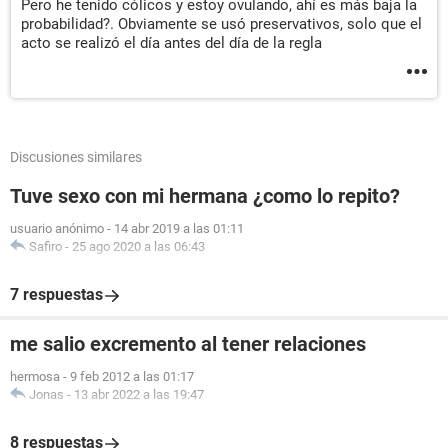
Pero he tenido cólicos y estoy ovulando, ahí es más baja la
probabilidad?. Obviamente se usó preservativos, solo que el
acto se realizó el día antes del día de la regla
Discusiones similares
Tuve sexo con mi hermana ¿como lo repito?
usuario anónimo
-
14 abr 2019 a las 01:11
Safiro
-
25 ago 2020 a las 06:43
7 respuestas
me salio excremento al tener relaciones
hermosa
-
9 feb 2012 a las 01:17
Jonas
-
13 abr 2022 a las 19:47
8 respuestas