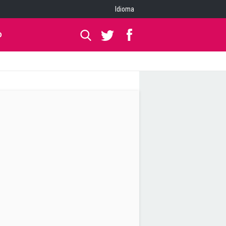
Idioma
O