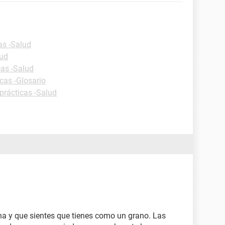
as -Salud
lud
cas -Salud
cas -Glosario
prácticas -Salud
ina y que sientes que tienes como un grano. Las