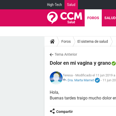
High-Tech
Salud
FOROS
SALUD
Foros
El sistema de salud
Tema Anterior
Dolor en mi vagina y grano
Teresa
- Modificado el 11 jun 2019 a
Dra. Marta Marnet
-
11 jun 20
Hola,
Buenas tardes traigo mucho dolor en
Compartir