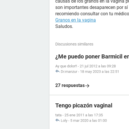
causas de los granos en la vagina 
son importantes desaparecen por sí 
recomiendo consultar con tu médico 
Granos en la vagina
Saludos.
Discusiones similares
¿Me puedo poner Barmicil en
Ay que dolor!!
-
21 jul 2012 a las 09:28
Dr.manzur
-
18 may 2023 a las 22:51
27 respuestas
Tengo picazón vaginal
tata
-
25 ene 2011 a las 17:35
Loly
-
5 mar 2020 a las 01:00