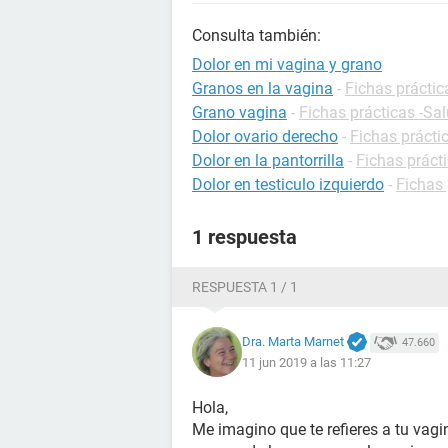
Consulta también:
Dolor en mi vagina y grano
Granos en la vagina
-
Fichas práctic
Grano vagina
-
Fichas prácticas -Sa
Dolor ovario derecho
-
Fichas prácti
Dolor en la pantorrilla
-
Fichas prácti
Dolor en testiculo izquierdo
-
Fichas 
1 respuesta
RESPUESTA 1 / 1
Dra. Marta Marnet
47.660
11 jun 2019 a las 11:27
Hola,
Me imagino que te refieres a tu vag