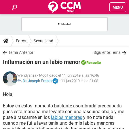
MENU
INICIO
FOROS
Foros
Sexualidad
SALUD
Tema Anterior
Siguiente Tema
Inflamación en un labio menor
Resuelto
FAMILIA
Wendyariza
- Modificado el 11 jun 2019 a las 16:46
NUTRICIÓN
Dr. Joseph Exebio
-
11 jun 2019 a las 21:08
Hola,
BIENESTAR
Estoy en estos momento bastante asombrada preocupada
SEXUALIDAD
pues esta mañana me levanté con una rasquiña abajo y me
puse a rascarme en los
labios menores
y no note nada
cuando me fui a lavar tenia uno de mis labios menores
GLOSARIO
super hinchado o inflamado esta tan grande y duro q me da