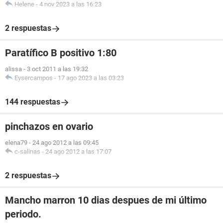
Helene
-
4 nov 2023 a las 16:23
2 respuestas
Paratífico B positivo 1:80
alissa
-
3 oct 2011 a las 19:32
Eysercampos
-
17 ago 2023 a las 03:23
144 respuestas
pinchazos en ovario
elena79
-
24 ago 2012 a las 09:45
c-salinas
-
24 ago 2012 a las 17:07
2 respuestas
Mancho marron 10 dias despues de mi último
periodo.