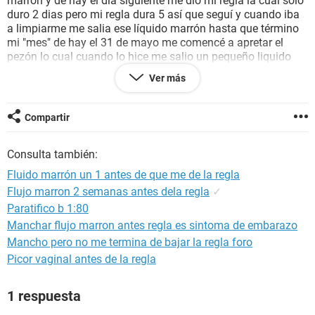
marrón y de hay el día siguiente me dio mi regla la cual solo
duro 2 dias pero mi regla dura 5 así que seguí y cuando iba
a limpiarme me salia ese líquido marrón hasta que término
mi "mes" de hay el 31 de mayo me comencé a apretar el
pezón lo cual cuando lo hice me salio un pequeño liquido
blanco de hay no me había tocado más porque me había
Ver más
preocupado y después hoy otra vez hice lo mismo lo cual
ahora salió más líquido blanco pero solo me salio en mi
pezón izquierdo y en el derecho intente hacer lo mismo pero
Compartir
salía como que pequeños líquidos blancos quisiera saber si
podría estar embarazada
Consulta también:
Fluido marrón un 1 antes de que me de la regla
Flujo marron 2 semanas antes dela regla
✓
Paratifico b 1:80
Manchar flujo marron antes regla es sintoma de embarazo
Mancho pero no me termina de bajar la regla foro
Picor vaginal antes de la regla
1 respuesta