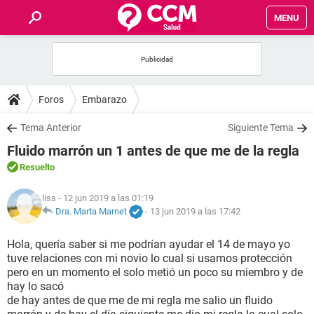
MENU
INICIO
FOROS
Foros
Embarazo
SALUD
Tema Anterior
Siguiente Tema
Fluido marrón un 1 antes de que me de la regla
FAMILIA
Resuelto
NUTRICIÓN
liss
- 12 jun 2019 a las 01:19
Dra. Marta Marnet
-
13 jun 2019 a las 17:42
BIENESTAR
Hola, quería saber si me podrían ayudar el 14 de mayo yo
tuve relaciones con mi novio lo cual si usamos protección
SEXUALIDAD
pero en un momento el solo metió un poco su miembro y de
hay lo sacó
de hay antes de que me de mi regla me salio un fluido
GLOSARIO