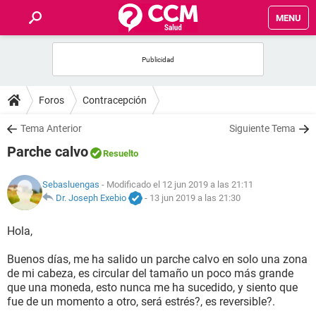
MENU
INICIO
FOROS
Foros
Contracepción
SALUD
Tema Anterior
Siguiente Tema
Parche calvo
Resuelto
FAMILIA
Sebasluengas
- Modificado el 12 jun 2019 a las 21:11
NUTRICIÓN
Dr. Joseph Exebio
-
13 jun 2019 a las 21:30
Hola,
BIENESTAR
Buenos días, me ha salido un parche calvo en solo una zona
SEXUALIDAD
de mi cabeza, es circular del tamaño un poco más grande
que una moneda, esto nunca me ha sucedido, y siento que
fue de un momento a otro, será estrés?, es reversible?.
GLOSARIO