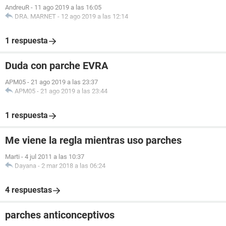
AndreuR
-
11 ago 2019 a las 16:05
DRA. MARNET
-
12 ago 2019 a las 12:14
1 respuesta
Duda con parche EVRA
APM05
-
21 ago 2019 a las 23:37
APM05
-
21 ago 2019 a las 23:44
1 respuesta
Me viene la regla mientras uso parches
Marti
-
4 jul 2011 a las 10:37
Dayana
-
2 mar 2018 a las 06:24
4 respuestas
parches anticonceptivos