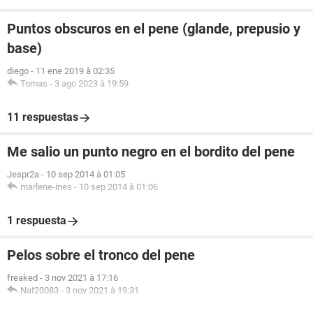
Puntos obscuros en el pene (glande, prepusio y
base)
diego
-
11 ene 2019 à 02:35
Tomas
-
3 ago 2023 à 19:59
11 respuestas
Me salio un punto negro en el bordito del pene
Jespr2a
-
10 sep 2014 à 01:05
marlene-ines
-
10 sep 2014 à 01:06
1 respuesta
Pelos sobre el tronco del pene
freaked
-
3 nov 2021 à 17:16
Nat20083
-
3 nov 2021 à 19:31