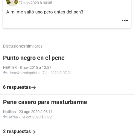
27 ago 2020 à 00:05
A mi me salió uno pero antes del pen3
Discusiones similares
Punto negro en el pene
HERTER
-
8 nov 2015 à 12:57
JoseAntonioprieto
-
7 jul 2023 à 07:21
6 respuestas
Pene casero para masturbarme
Natillas
-
23 ago 2020 à 06:11
Afree
-
14 oct 2023 à 15:21
2 respuestas