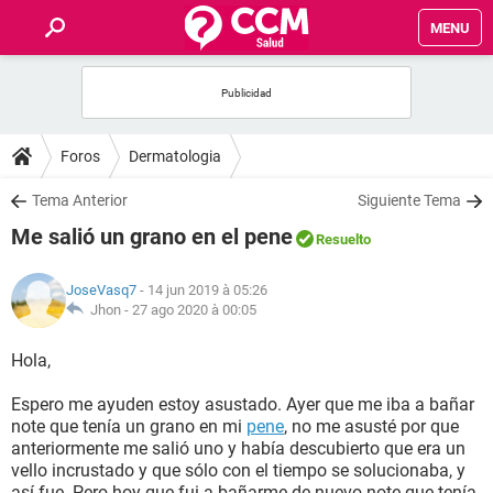
MENU
INICIO
FORUMS
Foros
Dermatologia
SALUD
Tema Anterior
Siguiente Tema
Me salió un grano en el pene
Resuelto
FAMILIA
JoseVasq7
- 14 jun 2019 à 05:26
NUTRICIÓN
Jhon -
27 ago 2020 à 00:05
Hola,
BIENESTAR
Espero me ayuden estoy asustado. Ayer que me iba a bañar
SEXUALIDAD
note que tenía un grano en mi
pene
, no me asusté por que
anteriormente me salió uno y había descubierto que era un
vello incrustado y que sólo con el tiempo se solucionaba, y
GLOSARIO
así fue. Pero hoy que fui a bañarme de nuevo note que tenía