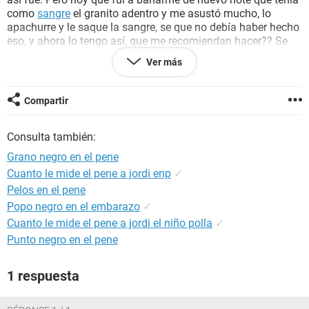
como
sangre
el granito adentro y me asustó mucho, lo
apachurre y le saque la sangre, se que no debía haber hecho
eso, y ahora lo tengo así, que me recomiendan hacer?? Se
que lo normal sería ir al Dr pero no quiero me da mucha
Ver más
pena a menos que no haya otra opción
Tengo 16 años y nunca he tenido relaciones, no creo que se
Compartir
trate de alguna enfermedad
Consulta también:
Como datos , tengo
acné
en la cara , tengo
vello púbico
, y
pues poco más que añadir
Grano negro en el pene
Cuanto le mide el pene a jordi enp
✓
Espero me ayuden GRACIAS!!!!
Pelos en el pene
Algo que note es que de cuando le exprimi la sangre a
Popo negro en el embarazo
✓
ahorna que tome la foto disminuyó un poco el grano
Cuanto le mide el pene a jordi el niño polla
✓
Punto negro en el pene
1 respuesta