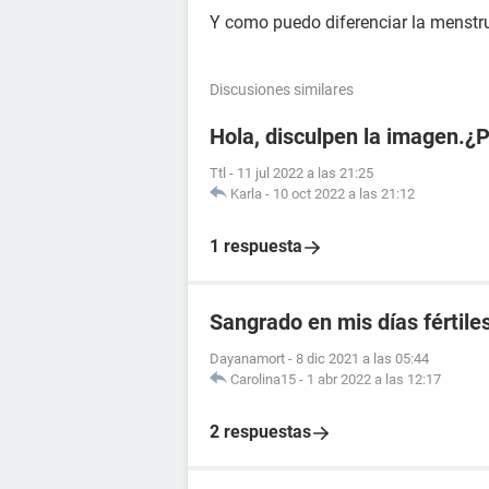
Y como puedo diferenciar la menstr
Discusiones similares
Hola, disculpen la imagen.¿
Ttl
-
11 jul 2022 a las 21:25
Karla
-
10 oct 2022 a las 21:12
1 respuesta
Sangrado en mis días fértile
Dayanamort
-
8 dic 2021 a las 05:44
Carolina15
-
1 abr 2022 a las 12:17
2 respuestas