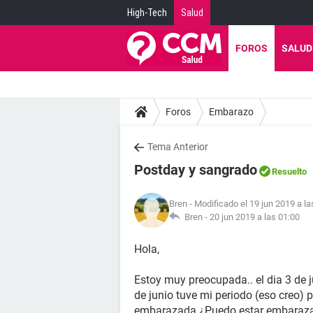
High-Tech
Salud
FOROS
SALUD
Foros
Embarazo
Tema Anterior
Postday y sangrado
Resuelto
Bren
- Modificado el 19 jun 2019 a la
Bren -
20 jun 2019 a las 01:00
Hola,
Estoy muy preocupada.. el dia 3 de j
de junio tuve mi periodo (eso creo) 
embarazada ¿Puedo estar embaraz