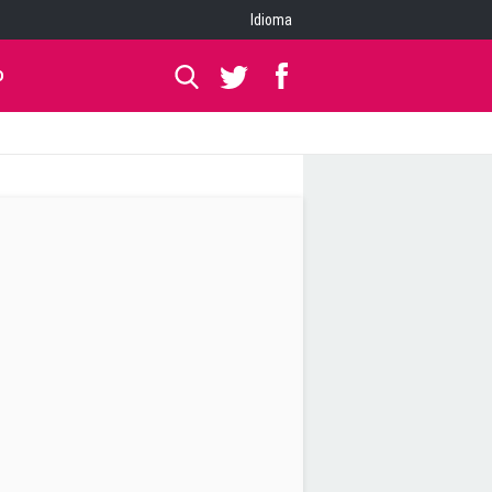
Idioma
O