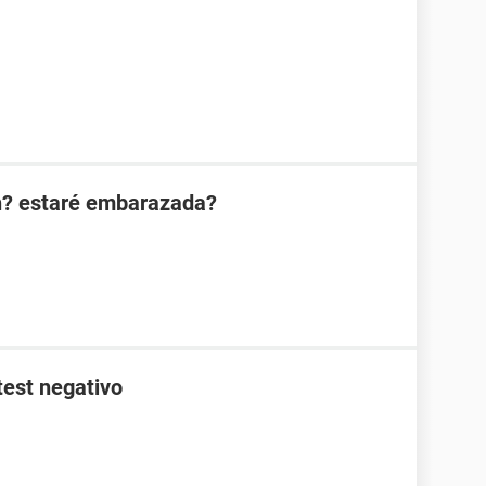
n? estaré embarazada?
test negativo