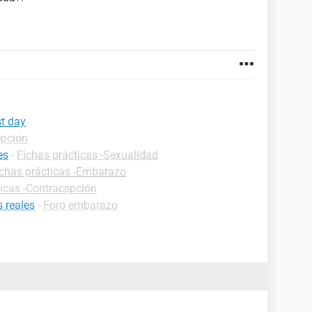
st day
epción
es
-
Fichas prácticas -Sexualidad
ichas prácticas -Embarazo
ticas -Contracepción
 reales
-
Foro embarazo