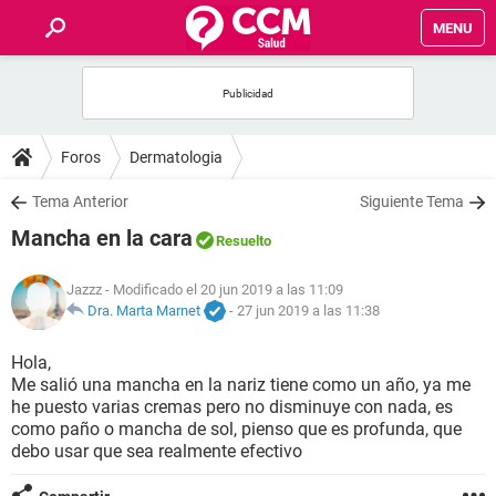
MENU
INICIO
FOROS
Foros
Dermatologia
SALUD
Tema Anterior
Siguiente Tema
Mancha en la cara
Resuelto
FAMILIA
Jazzz
- Modificado el 20 jun 2019 a las 11:09
NUTRICIÓN
Dra. Marta Marnet
-
27 jun 2019 a las 11:38
Hola,
BIENESTAR
Me salió una mancha en la nariz tiene como un año, ya me
he puesto varias cremas pero no disminuye con nada, es
SEXUALIDAD
como paño o mancha de sol, pienso que es profunda, que
debo usar que sea realmente efectivo
GLOSARIO