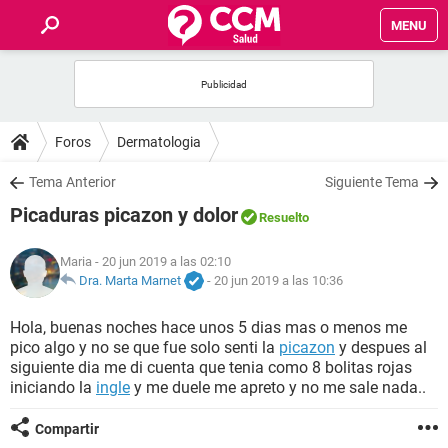
MENU
INICIO
FOROS
Foros
Dermatologia
SALUD
Tema Anterior
Siguiente Tema
Picaduras picazon y dolor
Resuelto
FAMILIA
Maria
- 20 jun 2019 a las 02:10
NUTRICIÓN
Dra. Marta Marnet
-
20 jun 2019 a las 10:36
Hola, buenas noches hace unos 5 dias mas o menos me
BIENESTAR
pico algo y no se que fue solo senti la
picazon
y despues al
siguiente dia me di cuenta que tenia como 8 bolitas rojas
SEXUALIDAD
iniciando la
ingle
y me duele me apreto y no me sale nada..
Compartir
GLOSARIO