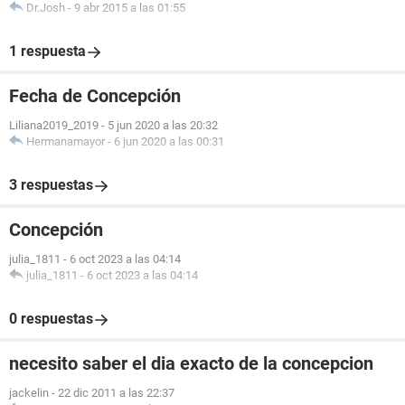
Dr.Josh
-
9 abr 2015 a las 01:55
1 respuesta
Fecha de Concepción
Liliana2019_2019
-
5 jun 2020 a las 20:32
Hermanamayor
-
6 jun 2020 a las 00:31
3 respuestas
Concepción
julia_1811
-
6 oct 2023 a las 04:14
julia_1811
-
6 oct 2023 a las 04:14
0 respuestas
necesito saber el dia exacto de la concepcion
jackelin
-
22 dic 2011 a las 22:37