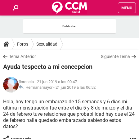
MENU
INICIO
FOROS
Foros
Sexualidad
SALUD
Tema Anterior
Siguiente Tema
Ayuda tespecto a mi concepcion
FAMILIA
florencia
- 21 jun 2019 a las 00:47
NUTRICIÓN
Hermanamayor -
21 jun 2019 a las 06:52
Hola, hoy tengo un embarazo de 15 semanas y 6 dias mi
BIENESTAR
ultima menstruación fue entre el dia 5 y 8 de marzo y el dia
24 de febrero tuve relaciones que probabilidad hay que el 24
SEXUALIDAD
de febrero halla quedado embarazada sabiendo estos
datos?
GLOSARIO