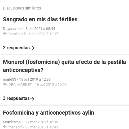
Discusiones similares
Sangrado en mis días fértiles
Dayanamort
-
8 dic 2021 à 05:44
Carolina15
-
1 abr 2022 à 12:17
2 respuestas
Monurol (fosfomicina) quita efecto de la pastilla
anticonceptiva?
maite33
-
15 oct 2019 à 12:33
DRA. MARNET
-
16 oct 2019 à 10:00
3 respuestas
Fosfomicina y anticonceptivos aylin
Msmbsm10
-
27 mar 2015 à 16:15
marisolfl
-
30 mar 2015 à 13:41