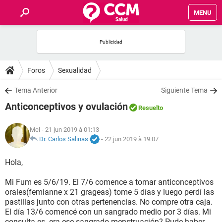
MENU
INICIO
FORUMS
Foros
Sexualidad
SALUD
Tema Anterior
Siguiente Tema
Anticonceptivos y ovulación
Resuelto
FAMILIA
Mel
- 21 jun 2019 à 01:13
NUTRICIÓN
Dr. Carlos Salinas
-
22 jun 2019 à 19:07
Hola,
BIENESTAR
Mi Fum es 5/6/19. El 7/6 comence a tomar anticonceptivos
SEXUALIDAD
orales(femianne x 21 grageas) tome 5 días y luego perdí las
pastillas junto con otras pertenencias. No compre otra caja.
El día 13/6 comencé con un sangrado medio por 3 días. Mi
GLOSARIO
consulta es..era ese sangrado menstruación? Pude haber