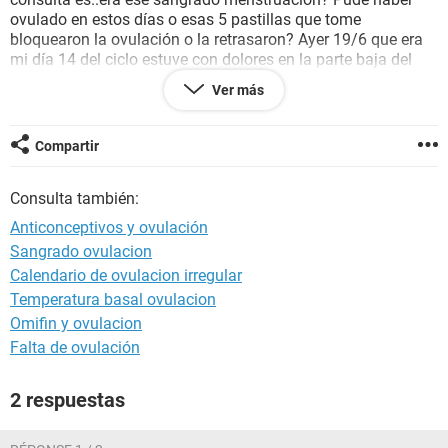
ovulado en estos días o esas 5 pastillas que tome
bloquearon la ovulación o la retrasaron? Ayer 19/6 que era
mi día 14 del ciclo estuve con dolores en la parte baja del
abdomen y la espalda. Mis ciclos en los meses sin pastilla
Ver más
suelen ser de 27/28 días.
Muchas gracias
Compartir
Consulta también:
Anticonceptivos y ovulación
Sangrado ovulacion
Calendario de ovulacion irregular
Temperatura basal ovulacion
Omifin y ovulacion
Falta de ovulación
2 respuestas