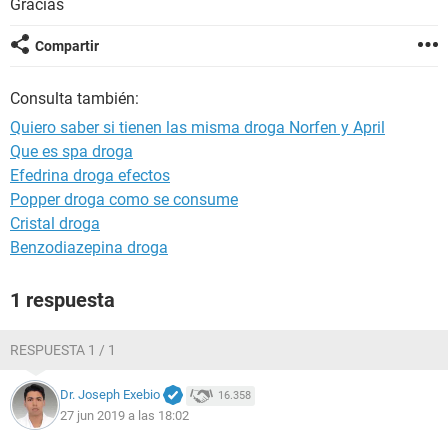
Gracias
Compartir
Consulta también:
Quiero saber si tienen las misma droga Norfen y April
Que es spa droga
Efedrina droga efectos
Popper droga como se consume
Cristal droga
Benzodiazepina droga
1 respuesta
RESPUESTA 1 / 1
Dr. Joseph Exebio
16.358
27 jun 2019 a las 18:02