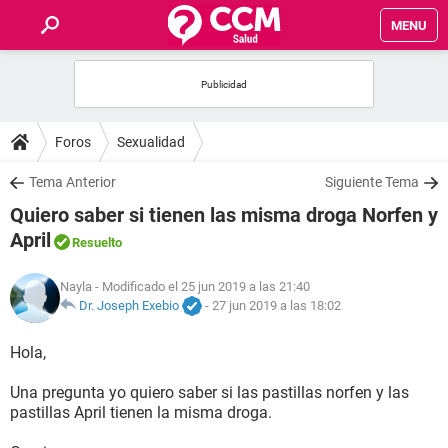
MENU
INICIO
FOROS
Foros
Sexualidad
SALUD
Tema Anterior
Siguiente Tema
Quiero saber si tienen las misma droga Norfen y
FAMILIA
April
Resuelto
NUTRICIÓN
Nayla
- Modificado el 25 jun 2019 a las 21:40
Dr. Joseph Exebio
-
27 jun 2019 a las 18:02
BIENESTAR
Hola,
SEXUALIDAD
Una pregunta yo quiero saber si las pastillas norfen y las
pastillas April tienen la misma droga.
GLOSARIO