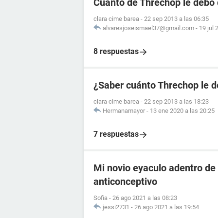
Cuánto de Threchop le debo 
clara cime barea
-
22 sep 2013 a las 06:35
alvaresjoseismael37@gmail.com
-
19 jul 
8 respuestas
¿Saber cuánto Threchop le d
clara cime barea
-
22 sep 2013 a las 18:23
Hermanamayor
-
13 ene 2020 a las 20:25
7 respuestas
Mi novio eyaculo adentro de 
anticonceptivo
Sofia
-
26 ago 2021 a las 08:23
jessi2731
-
26 ago 2021 a las 19:54