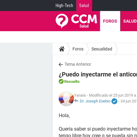
High-Tech
Salud
FOROS
SALUD
Foros
Sexualidad
Tema Anterior
¿Puedo inyectarme el anticon
Resuelto
Yanais
- Modificado el 25 jun 2019 a
Dr. Joseph Exebio
-
24 jun 20
Hola,
Quería saber si puedo inyectarme ho
tengo libre hoy cree q se pueda sin