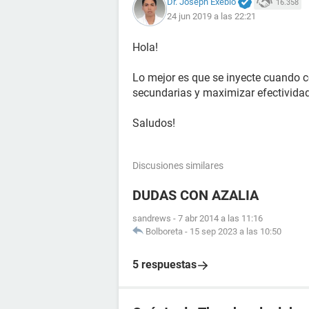
Dr. Joseph Exebio
16.358
24 jun 2019 a las 22:21
Hola!
Lo mejor es que se inyecte cuando 
secundarias y maximizar efectividad
Saludos!
Discusiones similares
DUDAS CON AZALIA
sandrews
-
7 abr 2014 a las 11:16
Bolboreta
-
15 sep 2023 a las 10:50
5 respuestas