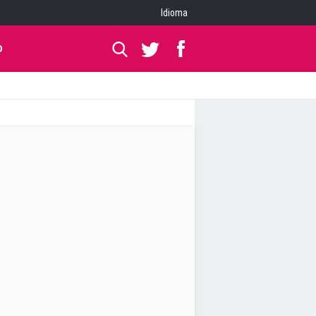
Idioma
O