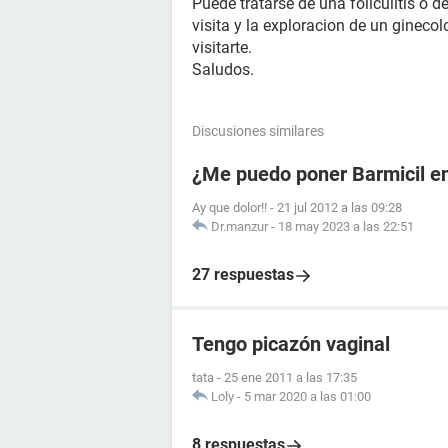
Puede tratarse de una foliculitis o d
visita y la exploracion de un gineco
visitarte.
Saludos.
Discusiones similares
¿Me puedo poner Barmicil en
Ay que dolor!!
-
21 jul 2012 a las 09:28
Dr.manzur
-
18 may 2023 a las 22:51
27 respuestas
Tengo picazón vaginal
tata
-
25 ene 2011 a las 17:35
Loly
-
5 mar 2020 a las 01:00
8 respuestas