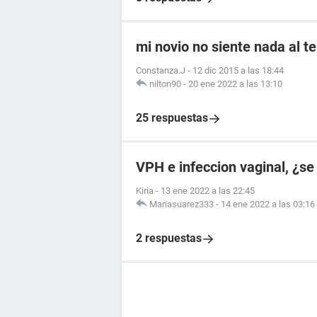
mi novio no siente nada al t
Constanza.J
-
12 dic 2015 a las 18:44
nilton90
-
20 ene 2022 a las 13:10
25 respuestas
VPH e infeccion vaginal, ¿se
Kiria
-
13 ene 2022 a las 22:45
Mariasuarez333
-
14 ene 2022 a las 03:16
2 respuestas