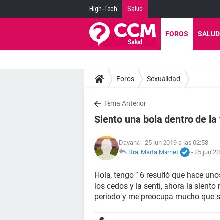
High-Tech
Salud
FOROS
SALUD
Foros
Sexualidad
Tema Anterior
Siento una bola dentro de la
Dayana
- 25 jun 2019 a las 02:58
Dra. Marta Marnet
-
25 jun 20
Hola, tengo 16 resultó que hace un
los dedos y la sentí, ahora la sien
periodo y me preocupa mucho que s