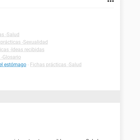
as -Salud
 prácticas -Sexualidad
icas -Ideas recibidas
 -Glosario
del estómago
-
Fichas prácticas -Salud