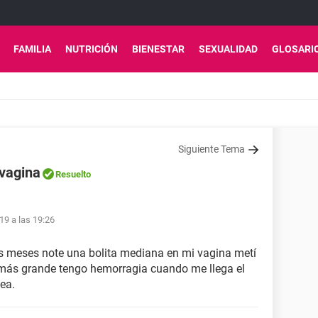
FAMILIA
NUTRICIÓN
BIENESTAR
SEXUALIDAD
GLOSARI
Siguiente Tema
 vagina
Resuelto
19 a las 19:26
os meses note una bolita mediana en mi vagina metí
to más grande tengo hemorragia cuando me llega el
ea.