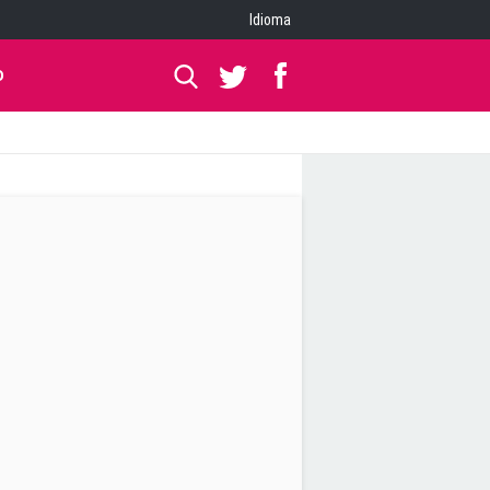
Idioma
O