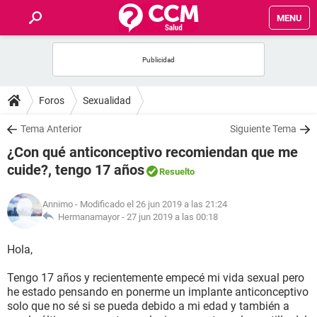
MENU
INICIO
FOROS
Foros
Sexualidad
SALUD
Tema Anterior
Siguiente Tema
¿Con qué anticonceptivo recomiendan que me
FAMILIA
cuide?, tengo 17 años
Resuelto
NUTRICIÓN
Annimo
- Modificado el 26 jun 2019 a las 21:24
Hermanamayor -
27 jun 2019 a las 00:18
BIENESTAR
Hola,
SEXUALIDAD
Tengo 17 años y recientemente empecé mi vida sexual pero
he estado pensando en ponerme un implante anticonceptivo
solo que no sé si se pueda debido a mi edad y también a
GLOSARIO