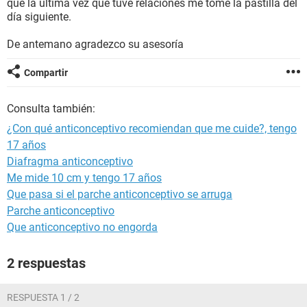
que la última vez que tuve relaciones me tome la pastilla del
día siguiente.
De antemano agradezco su asesoría
Compartir
Consulta también:
¿Con qué anticonceptivo recomiendan que me cuide?, tengo
17 años
Diafragma anticonceptivo
Me mide 10 cm y tengo 17 años
Que pasa si el parche anticonceptivo se arruga
Parche anticonceptivo
Que anticonceptivo no engorda
2 respuestas
RESPUESTA 1 / 2