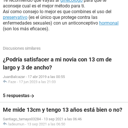
Te recomiendo que vayas al
ginecólogo
para que te
aconseje cual es el mejor método para ti.
Así como consejo lo mejor es que combines el uso del
preservativo
(es el único que protege contra las
enfermedades sexuales) con un anticonceptivo
hormonal
(son los más eficaces).
Discusiones similares
¿Podría satisfacer a mi novia con 13 cm de
largo y 3 de ancho?
JuanBalcazar
-
17 abr 2019 a las 00:55
Faze
-
17 jun 2023 a las 21:03
5 respuestas
Me mide 13cm y tengo 13 años está bien o no?
Santiago_tamayo03284
-
13 sep 2021 a las 06:46
ladeumun
-
13 sep 2021 a las 06:50