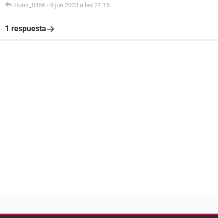
Hunk_0466
-
9 jun 2023 a las 21:15
1 respuesta