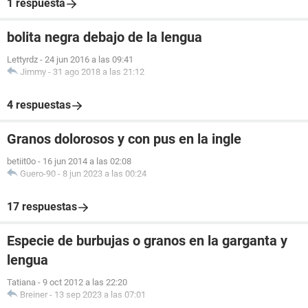
1 respuesta
bolita negra debajo de la lengua
Lettyrdz
-
24 jun 2016 a las 09:41
Jimmy
-
31 ago 2018 a las 21:12
4 respuestas
Granos dolorosos y con pus en la ingle
betiit0o
-
16 jun 2014 a las 02:08
Guero-90
-
8 jun 2023 a las 00:24
17 respuestas
Especie de burbujas o granos en la garganta y
lengua
Tatiana
-
9 oct 2012 a las 22:20
Breiner
-
13 sep 2023 a las 07:01