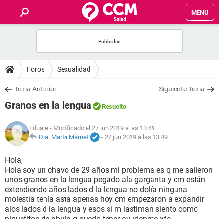
MENU
INICIO
FOROS
Foros
Sexualidad
SALUD
Tema Anterior
Siguiente Tema
Granos en la lengua
Resuelto
FAMILIA
Eduare
- Modificado el 27 jun 2019 a las 13:49
NUTRICIÓN
Dra. Marta Marnet
-
27 jun 2019 a las 13:49
Hola,
BIENESTAR
Hola soy un chavo de 29 años mi problema es q me salieron
unos granos en la lengua pegado ala garganta y cm están
SEXUALIDAD
extendiendo años lados d la lengua no dolía ninguna
molestia tenía asta apenas hoy cm empezaron a expandir
alos lados d la lengua y esos si m lastiman siento como
GLOSARIO
piquetitos de abuja q puedo tener ayudenme xfa