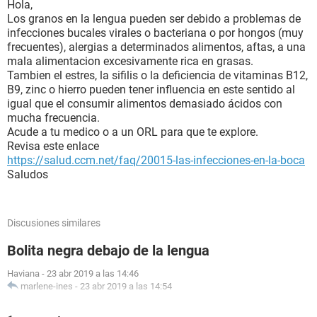
Hola,
Los granos en la lengua pueden ser debido a problemas de
infecciones bucales virales o bacteriana o por hongos (muy
frecuentes), alergias a determinados alimentos, aftas, a una
mala alimentacion excesivamente rica en grasas.
Tambien el estres, la sifilis o la deficiencia de vitaminas B12,
B9, zinc o hierro pueden tener influencia en este sentido al
igual que el consumir alimentos demasiado ácidos con
mucha frecuencia.
Acude a tu medico o a un ORL para que te explore.
Revisa este enlace
https://salud.ccm.net/faq/20015-las-infecciones-en-la-boca
Saludos
Discusiones similares
Bolita negra debajo de la lengua
Haviana
-
23 abr 2019 a las 14:46
marlene-ines
-
23 abr 2019 a las 14:54