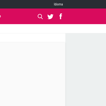
Idioma
O