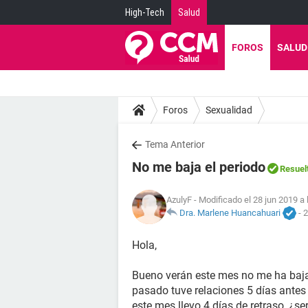
High-Tech
Salud
FOROS
SALUD
Foros
Sexualidad
Tema Anterior
No me baja el periodo
Resuel
AzulyF
- Modificado el 28 jun 2019 a 
Dra. Marlene Huancahuari
-
2
Hola,
Bueno verán este mes no me ha baja
pasado tuve relaciones 5 días antes
este mes llevo 4 días de retraso, ¿s