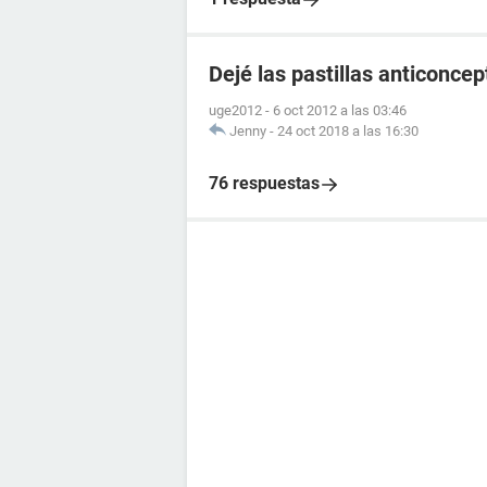
Dejé las pastillas anticonce
uge2012
-
6 oct 2012 a las 03:46
Jenny
-
24 oct 2018 a las 16:30
76 respuestas