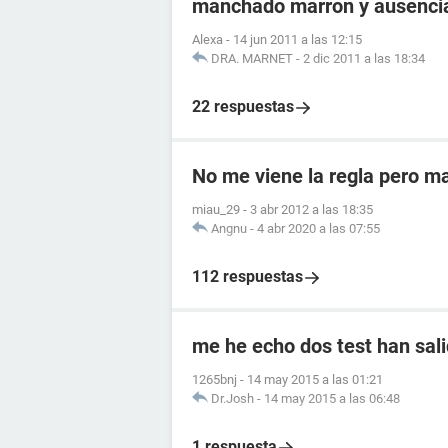
manchado marron y ausencia
Alexa
-
14 jun 2011 a las 12:15
DRA. MARNET
-
2 dic 2011 a las 18:34
22 respuestas
No me viene la regla pero m
miau_29
-
3 abr 2012 a las 18:35
Angnu
-
4 abr 2020 a las 07:55
112 respuestas
me he echo dos test han sali
1265bnj
-
14 may 2015 a las 01:21
Dr.Josh
-
14 may 2015 a las 06:48
1 respuesta