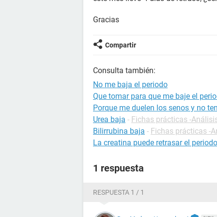
Gracias
Compartir
Consulta también:
No me baja el periodo
Que tomar para que me baje el per
Porque me duelen los senos y no ten
Urea baja
-
Fichas prácticas -Análisi
Bilirrubina baja
-
Fichas prácticas -A
La creatina puede retrasar el period
1 respuesta
RESPUESTA 1 / 1