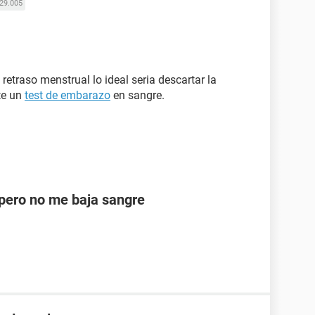
29.005
etraso menstrual lo ideal seria descartar la
te un
test de embarazo
en sangre.
ero no me baja sangre