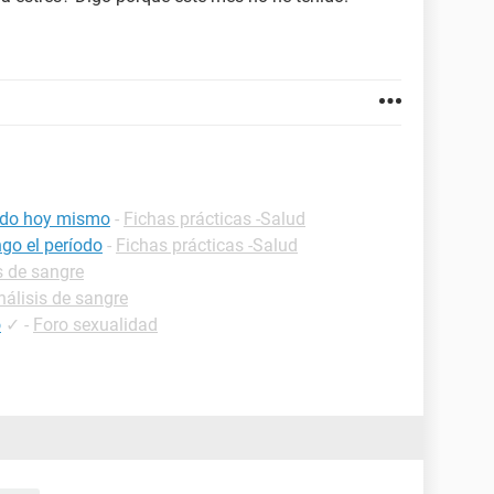
iodo hoy mismo
-
Fichas prácticas -Salud
go el período
-
Fichas prácticas -Salud
s de sangre
nálisis de sangre
o
✓
-
Foro sexualidad