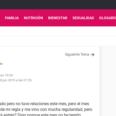
FAMILIA
NUTRICIÓN
BIENESTAR
SEXUALIDAD
GLOSARI
Siguiente Tema
to
las 19:34
8 jun 2019 a las 01:26
do pero no tuve relaciones este mes, pero el mes
 de mi regla y me vino con mucha regularidad, pero
erá estrés? Digo porque este mes no he tenido.