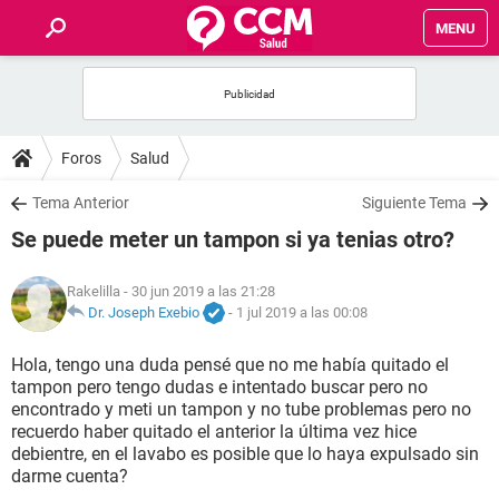
MENU
INICIO
FOROS
Foros
Salud
SALUD
Tema Anterior
Siguiente Tema
Se puede meter un tampon si ya tenias otro?
FAMILIA
Rakelilla
- 30 jun 2019 a las 21:28
NUTRICIÓN
Dr. Joseph Exebio
-
1 jul 2019 a las 00:08
Hola, tengo una duda pensé que no me había quitado el
BIENESTAR
tampon pero tengo dudas e intentado buscar pero no
encontrado y meti un tampon y no tube problemas pero no
SEXUALIDAD
recuerdo haber quitado el anterior la última vez hice
debientre, en el lavabo es posible que lo haya expulsado sin
darme cuenta?
GLOSARIO