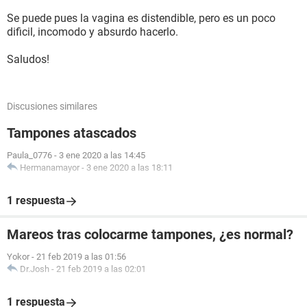
Se puede pues la vagina es distendible, pero es un poco
dificil, incomodo y absurdo hacerlo.
Saludos!
Discusiones similares
Tampones atascados
Paula_0776
-
3 ene 2020 a las 14:45
Hermanamayor
-
3 ene 2020 a las 18:11
1 respuesta
Mareos tras colocarme tampones, ¿es normal?
Yokor
-
21 feb 2019 a las 01:56
Dr.Josh
-
21 feb 2019 a las 02:01
1 respuesta