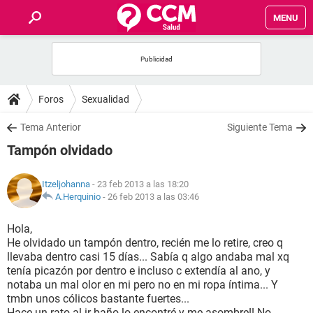
MENU
INICIO
FOROS
Foros
Sexualidad
SALUD
Tema Anterior
Siguiente Tema
Tampón olvidado
FAMILIA
Itzeljohanna
- 23 feb 2013 a las 18:20
NUTRICIÓN
A.Herquinio
-
26 feb 2013 a las 03:46
Hola,
BIENESTAR
He olvidado un tampón dentro, recién me lo retire, creo q
llevaba dentro casi 15 días... Sabía q algo andaba mal xq
SEXUALIDAD
tenía picazón por dentro e incluso c extendía al ano, y
notaba un mal olor en mi pero no en mi ropa íntima... Y
tmbn unos cólicos bastante fuertes...
GLOSARIO
Hace un rato al ir baño lo encontré y me asombre!! No