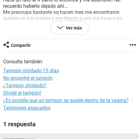
recuerdo haberlo dejado ahí...
Me preocupa bastante xq hacen mes me encontraron
quistes en los ovarios y me dijeron q eso me hace más
propensa a las infecciones...
Ver más
Por ahora he tomado una dosis única de mitronidazol (4
tabletas de 500 mg) y una dosis de crema vaginal... No
podré ir al médico hasta la próxima semana x cuestiones
Compartir
monetarias, pero kisiera saber si puedo usar algo más x
ahora? Es muy grave?
Consulta también:
Tampón olvidado 15 días
No encontré el tampón
¿Tampon olvidado?
Olvidé el tampón!
¿Es posible que un tampón se quede dentro de la vagina?
✓
Tampones atascados
1 respuesta