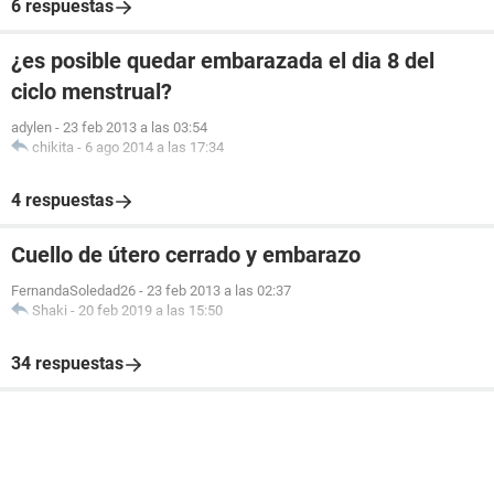
6 respuestas
¿es posible quedar embarazada el dia 8 del
ciclo menstrual?
adylen
-
23 feb 2013 a las 03:54
chikita
-
6 ago 2014 a las 17:34
4 respuestas
Cuello de útero cerrado y embarazo
FernandaSoledad26
-
23 feb 2013 a las 02:37
Shaki
-
20 feb 2019 a las 15:50
34 respuestas