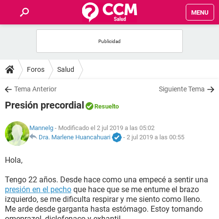
MENU
INICIO
FOROS
Foros
Salud
SALUD
Tema Anterior
Siguiente Tema
Presión precordial
Resuelto
FAMILIA
Mannelg
- Modificado el 2 jul 2019 a las 05:02
NUTRICIÓN
Dra. Marlene Huancahuari
-
2 jul 2019 a las 00:55
Hola,
BIENESTAR
Tengo 22 años. Desde hace como una empecé a sentir una
SEXUALIDAD
presión en el pecho
que hace que se me entume el brazo
izquierdo, se me dificulta respirar y me siento como lleno.
Me arde desde garganta hasta estómago. Estoy tomando
GLOSARIO
omeprazol, diclofenaco y exhantil.