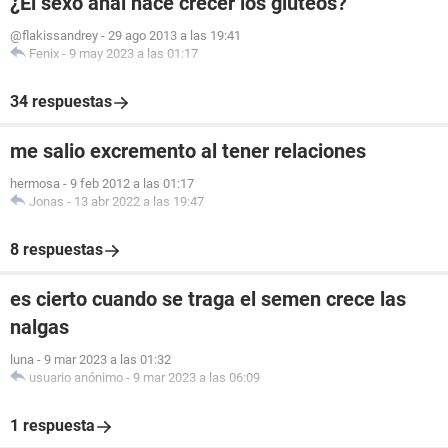
¿El sexo anal hace crecer los glúteos?
@flakissandrey
-
29 ago 2013 a las 19:41
Fenix
-
9 may 2023 a las 01:17
34 respuestas
me salio excremento al tener relaciones
hermosa
-
9 feb 2012 a las 01:17
Jonas
-
13 abr 2022 a las 19:47
8 respuestas
es cierto cuando se traga el semen crece las
nalgas
luna
-
9 mar 2023 a las 01:32
usuario anónimo
-
9 mar 2023 a las 06:09
1 respuesta