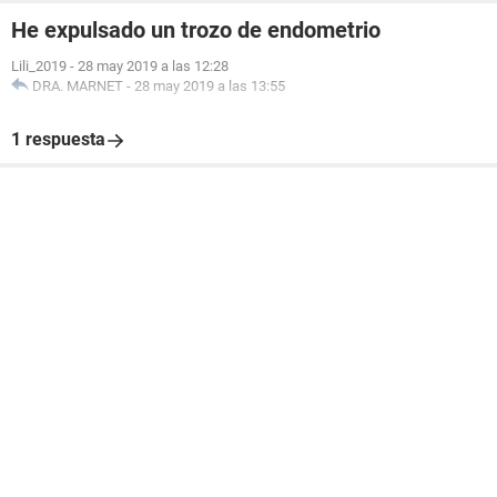
He expulsado un trozo de endometrio
Lili_2019
-
28 may 2019 a las 12:28
DRA. MARNET
-
28 may 2019 a las 13:55
1 respuesta