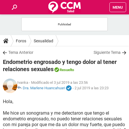
MENU
INICIO
FOROS
Foros
Sexualidad
SALUD
Tema Anterior
Siguiente Tema
Endometrio engrosado y tengo dolor al tener
FAMILIA
relaciones sexuales
Resuelto
NUTRICIÓN
Ivanka
- Modificado el 3 jul 2019 a las 23:56
Dra. Marlene Huancahuari
-
2 jul 2019 a las 23:23
BIENESTAR
Hola,
SEXUALIDAD
Me hice un sonograma y me detectaron que tengo el
endometrio engrosado, no puedo tener relaciones sexuales
con mi pareja por que me da un dolor muy fuerte, que puedo
GLOSARIO