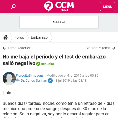
MENU
INICIO
FOROS
Foros
Embarazo
SALUD
Tema Anterior
Siguiente Tema
No me baja el periodo y el test de embarazo
FAMILIA
salió negativo
Resuelto
NUTRICIÓN
FlorecitaSimpsons
- Modificado el 4 jul 2019 a las 00:35
Dr. Carlos Salinas
-
3 jul 2019 a las 08:18
BIENESTAR
Hola
SEXUALIDAD
Buenos días/ tardes/ noche, como tenía un retraso de 7 dias
me hice una prueba de sangre, después de 30 días de la
relación. Salió negativa, soy por lo general regular pero en
GLOSARIO