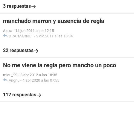
3 respuestas
manchado marron y ausencia de regla
Alexa
-
14 jun 2011 a las 12:15
DRA. MARNET
-
2 dic 2011 a las 18:34
22 respuestas
No me viene la regla pero mancho un poco
miau_29
-
3 abr 2012 a las 18:35
Angnu
-
4 abr 2020 a las 07:55
112 respuestas