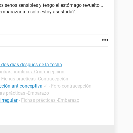
 senos sensibles y tengo el estómago revuelto...
r embarazada o solo estoy asustada?.
 dos días después de la fecha
ichas prácticas -Contracepción
-
Fichas prácticas -Contracepción
cción anticonceptiva
✓
-
Foro contracepción
as prácticas -Embarazo
irregular
-
Fichas prácticas -Embarazo