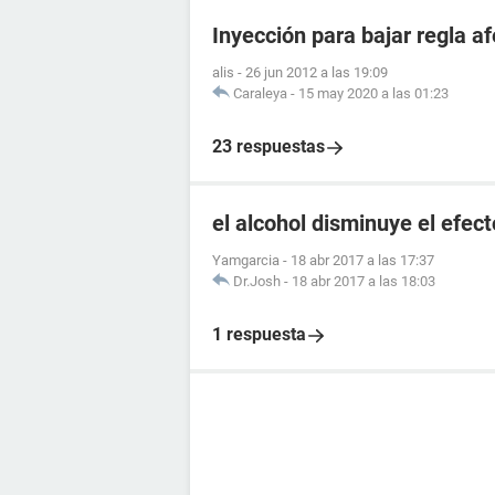
Inyección para bajar regla 
alis
-
26 jun 2012 a las 19:09
Caraleya
-
15 may 2020 a las 01:23
23 respuestas
el alcohol disminuye el efect
Yamgarcia
-
18 abr 2017 a las 17:37
Dr.Josh
-
18 abr 2017 a las 18:03
1 respuesta