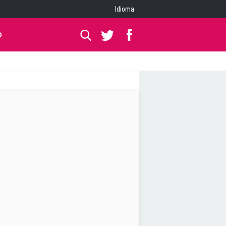
Idioma
O