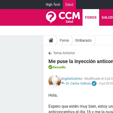
High-Tech
Salud
FOROS
SALUD
Foros
Embarazo
Tema Anterior
Me puse la inyección anticon
Resuelto
AngelaGutirrez
- Modificado el 4 jul 
Dr. Carlos Salinas
-
3 jul 2019
Hola,
Espero que estén muy bien, estoy u
anticonceptiva el día 16 y me la pus