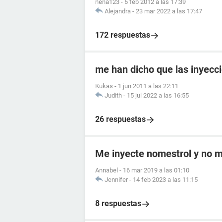
nena123
-
6 feb 2012 a las 17:39
Alejandra
-
23 mar 2022 a las 17:47
172 respuestas
me han dicho que las inyecc
Kukas
-
1 jun 2011 a las 22:11
Judith
-
15 jul 2022 a las 16:55
26 respuestas
Me inyecte nomestrol y no m
Annabel
-
16 mar 2019 a las 01:10
Jennifer
-
14 feb 2023 a las 11:15
8 respuestas