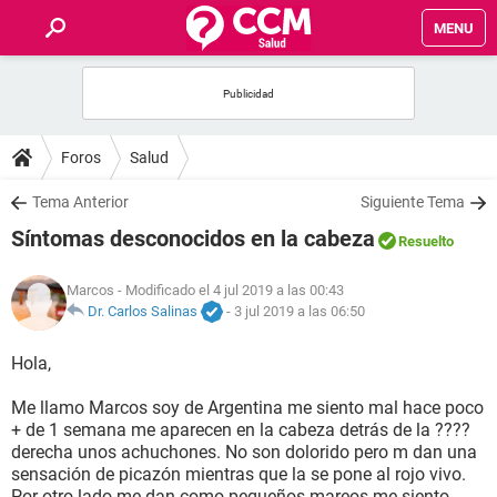
MENU
INICIO
FOROS
Foros
Salud
SALUD
Tema Anterior
Siguiente Tema
Síntomas desconocidos en la cabeza
Resuelto
FAMILIA
Marcos
- Modificado el 4 jul 2019 a las 00:43
NUTRICIÓN
Dr. Carlos Salinas
-
3 jul 2019 a las 06:50
Hola,
BIENESTAR
Me llamo Marcos soy de Argentina me siento mal hace poco
SEXUALIDAD
+ de 1 semana me aparecen en la cabeza detrás de la ????
derecha unos achuchones. No son dolorido pero m dan una
sensación de picazón mientras que la se pone al rojo vivo.
GLOSARIO
Por otro lado me dan como pequeños mareos me siento