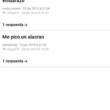
embarazo
melky moran
-
25 dic 2012 à 21:04
Abigail P.
-
25 dic 2012 à 21:37
1 respuesta
Me pico un alacran
terezamay
-
12 jun 2015 à 21:25
Abigail P.
-
22 jun 2015 à 15:35
1 respuesta