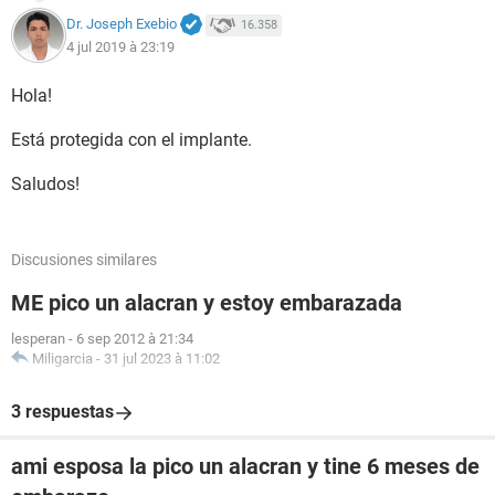
Dr. Joseph Exebio
16.358
4 jul 2019 à 23:19
Hola!
Está protegida con el implante.
Saludos!
Discusiones similares
ME pico un alacran y estoy embarazada
lesperan
-
6 sep 2012 à 21:34
Miligarcia
-
31 jul 2023 à 11:02
3 respuestas
ami esposa la pico un alacran y tine 6 meses de