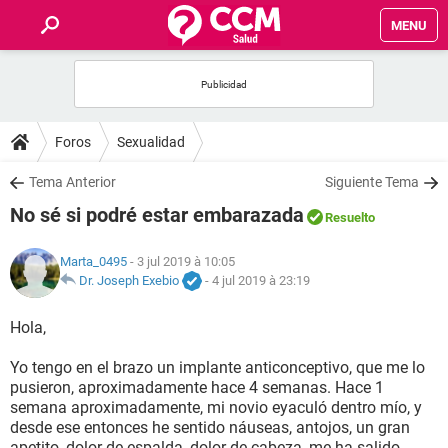
MENU
INICIO
FORUMS
Foros
Sexualidad
SALUD
Tema Anterior
Siguiente Tema
No sé si podré estar embarazada
Resuelto
FAMILIA
Marta_0495
- 3 jul 2019 à 10:05
NUTRICIÓN
Dr. Joseph Exebio
-
4 jul 2019 à 23:19
Hola,
BIENESTAR
Yo tengo en el brazo un implante anticonceptivo, que me lo
SEXUALIDAD
pusieron, aproximadamente hace 4 semanas. Hace 1
semana aproximadamente, mi novio eyaculó dentro mío, y
desde ese entonces he sentido náuseas, antojos, un gran
GLOSARIO
apetito, dolor de espalda, dolor de cabeza, me ha salido