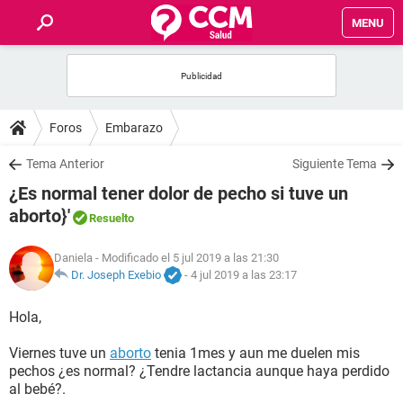
MENU
INICIO
FOROS
Foros
Embarazo
SALUD
Tema Anterior
Siguiente Tema
¿Es normal tener dolor de pecho si tuve un
FAMILIA
aborto}'
Resuelto
NUTRICIÓN
Daniela
- Modificado el 5 jul 2019 a las 21:30
Dr. Joseph Exebio
-
4 jul 2019 a las 23:17
BIENESTAR
Hola,
SEXUALIDAD
Viernes tuve un
aborto
tenia 1mes y aun me duelen mis
pechos ¿es normal? ¿Tendre lactancia aunque haya perdido
al bebé?.
GLOSARIO