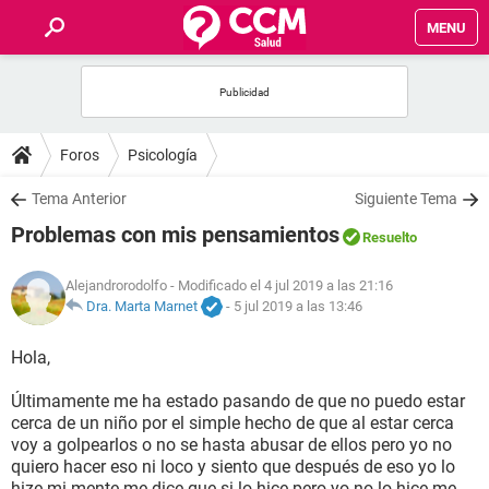
MENU
INICIO
FOROS
Foros
Psicología
SALUD
Tema Anterior
Siguiente Tema
Problemas con mis pensamientos
Resuelto
FAMILIA
Alejandrorodolfo
- Modificado el 4 jul 2019 a las 21:16
NUTRICIÓN
Dra. Marta Marnet
-
5 jul 2019 a las 13:46
Hola,
BIENESTAR
Últimamente me ha estado pasando de que no puedo estar
SEXUALIDAD
cerca de un niño por el simple hecho de que al estar cerca
voy a golpearlos o no se hasta abusar de ellos pero yo no
quiero hacer eso ni loco y siento que después de eso yo lo
GLOSARIO
hize mi mente me dice que si lo hice pero yo no lo hice me