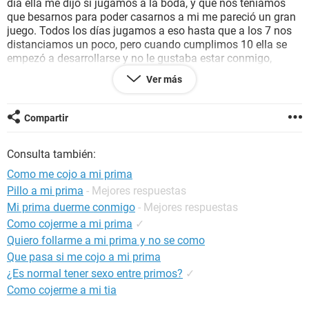
día ella me dijo si jugamos a la boda, y que nos teníamos
que besarnos para poder casarnos a mi me pareció un gran
juego. Todos los días jugamos a eso hasta que a los 7 nos
distanciamos un poco, pero cuando cumplimos 10 ella se
empezó a desarrollarse y no le gustaba estar conmigo,
aunque cuando cumplió 11 y sus
senos
le crecieron
Ver más
bastante, y ella empezó a coquetear conmigo. Un día que
ambos estábamos viendo una película en su casa tomo mi
mano
y la puso en su pierna. Otro día yo la invite a ella a ver
Compartir
otra película en mi casa y ella llevó un vestido y como solo
había una silla la compartimos ella se sentó en mis piernas
Consulta también:
al cabo de un rato me empece a parar y como ella tenia su
vestido yo supongo que sintió mi
pene
en su trasero, y como
Como me cojo a mi prima
esto hay muchas mas historia. Lo que yo quiero es coger
Pillo a mi prima
- Mejores respuestas
con ella aunque sea mi prima y no quiero embarazara y la
Mi prima duerme conmigo
- Mejores respuestas
verdad no se si ella piensa lo mismo que yo. ¿hay alguna
chica que quiera decirme su opinión?.
Como cojerme a mi prima
✓
Quiero follarme a mi prima y no se como
Gracias
Que pasa si me cojo a mi prima
¿Es normal tener sexo entre primos?
✓
Como cojerme a mi tia