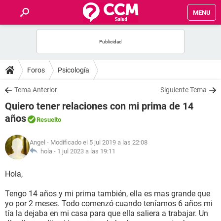
MENU
INICIO
FOROS
Foros
Psicología
SALUD
Tema Anterior
Siguiente Tema
Quiero tener relaciones con mi prima de 14
FAMILIA
años
Resuelto
NUTRICIÓN
Angel
- Modificado el 5 jul 2019 a las 22:08
hola -
1 jul 2023 a las 19:11
BIENESTAR
Hola,
SEXUALIDAD
Tengo 14 años y mi prima también, ella es mas grande que
yo por 2 meses. Todo comenzó cuando teníamos 6 años mi
tía la dejaba en mi casa para que ella saliera a trabajar. Un
GLOSARIO