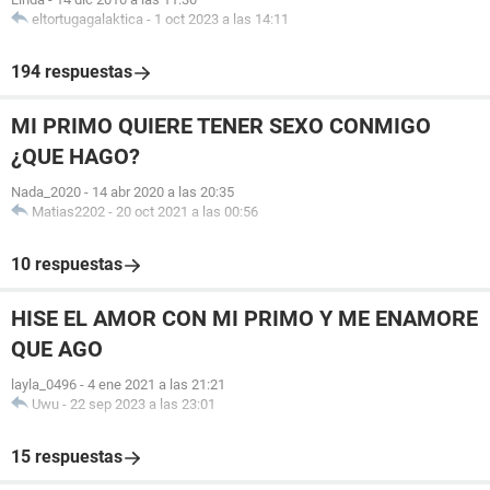
eltortugagalaktica
-
1 oct 2023 a las 14:11
194 respuestas
MI PRIMO QUIERE TENER SEXO CONMIGO
¿QUE HAGO?
Nada_2020
-
14 abr 2020 a las 20:35
Matias2202
-
20 oct 2021 a las 00:56
10 respuestas
HISE EL AMOR CON MI PRIMO Y ME ENAMORE
QUE AGO
layla_0496
-
4 ene 2021 a las 21:21
Uwu
-
22 sep 2023 a las 23:01
15 respuestas