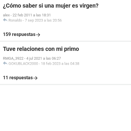
¿Cómo saber si una mujer es virgen?
alex
-
22 feb 2011 a las 18:31
Ronaldo
-
7 sep 2023 a las 20:56
159 respuestas
Tuve relaciones con mi primo
RMGA_3922
-
4 jul 2021 a las 06:27
GOKUBLACK2000
-
18 feb 2023 a las 04:38
11 respuestas