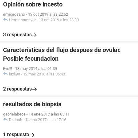
Opinión sobre incesto
emeprosario
-
13 oct 2019 a las 22:52
Hermanamayor
-
13 oct 2019 a las 23:33
3 respuestas
Caracteristicas del flujo despues de ovular.
Posible fecundacion
Eve!!!
-
18 may 2014 a las 01:39
luxli90
-
12 may 2016 a las 06:43
2 respuestas
resultados de biopsia
gabrielabece
-
14 ene 2017 a las 05:11
Dr.Josh
-
14 ene 2017 a las 17:16
1 respuesta