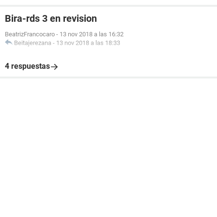
Bira-rds 3 en revision
BeatrizFrancocaro
-
13 nov 2018 a las 16:32
Beitajerezana
-
13 nov 2018 a las 18:33
4 respuestas