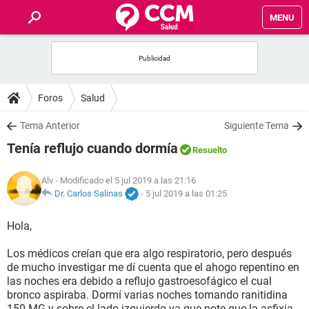
MENU
INICIO
FOROS
Foros
Salud
SALUD
Tema Anterior
Siguiente Tema
Tenía reflujo cuando dormía
Resuelto
FAMILIA
Alv
- Modificado el 5 jul 2019 a las 21:16
NUTRICIÓN
Dr. Carlos Salinas
-
5 jul 2019 a las 01:25
Hola,
BIENESTAR
Los médicos creían que era algo respiratorio, pero después
SEXUALIDAD
de mucho investigar me dí cuenta que el ahogo repentino en
las noches era debido a reflujo gastroesofágico el cual
bronco aspiraba. Dormí varias noches tomando ranitidina
GLOSARIO
150 MG y sobre el lado izquierdo ya que note que la asfixia