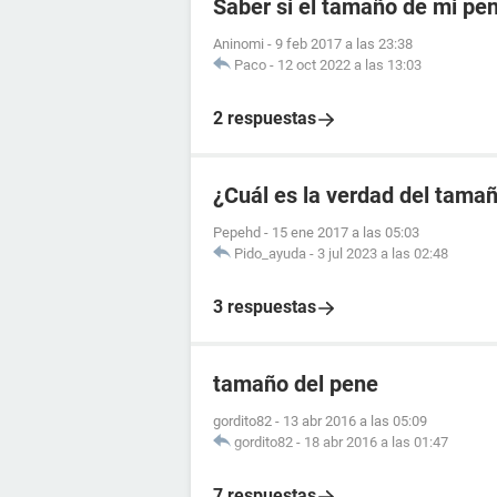
Saber si el tamaño de mi pe
Aninomi
-
9 feb 2017 a las 23:38
Paco
-
12 oct 2022 a las 13:03
2 respuestas
¿Cuál es la verdad del tama
Pepehd
-
15 ene 2017 a las 05:03
Pido_ayuda
-
3 jul 2023 a las 02:48
3 respuestas
tamaño del pene
gordito82
-
13 abr 2016 a las 05:09
gordito82
-
18 abr 2016 a las 01:47
7 respuestas