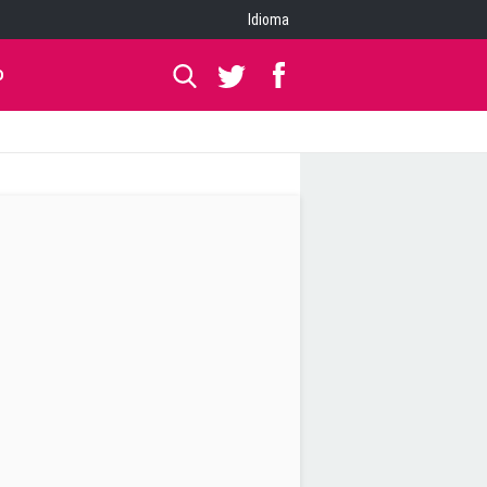
Idioma
O