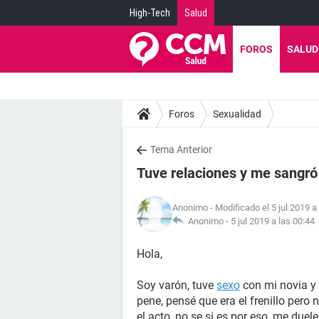
High-Tech
Salud
FOROS
SALUD
Foros
Sexualidad
Tema Anterior
Tuve relaciones y me sangró
Anonimo
- Modificado el 5 jul 2019 a
Anonimo -
5 jul 2019 a las 00:44
Hola,
Soy varón, tuve
sexo
con mi novia y
pene, pensé que era el frenillo pero 
el acto, no se si es por eso, me due