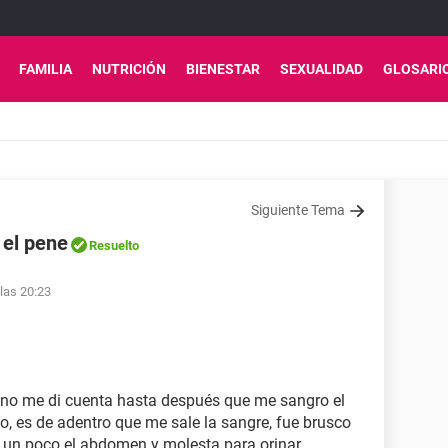
FAMILIA
NUTRICIÓN
BIENESTAR
SEXUALIDAD
GLOSARI
Siguiente Tema
 el pene
Resuelto
 las 20:23
 no me di cuenta hasta después que me sangro el
no, es de adentro que me sale la sangre, fue brusco
le un poco el abdomen y molesta para orinar.