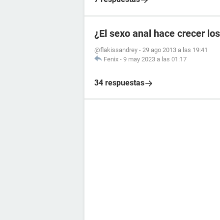
¿El sexo anal hace crecer lo
@flakissandrey
-
29 ago 2013 a las 19:41
Fenix
-
9 may 2023 a las 01:17
34 respuestas