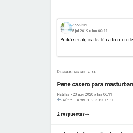
Anonimo
5 jul 2019 a las 00:44
Podrá ser alguna lesión adentro o d
Discusiones similares
Pene casero para masturba
Natillas
-
23 ago 2020 a las 06:11
Afree
-
14 oct 2023 a las 15:21
2 respuestas