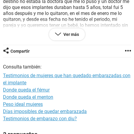
destino no estaba la doctora que me lo puso y un doctor me
dijo que esos implantes duraban hasta 5 años, total fui 5
años después y me lo quitaron, en el mes de enero me lo
quitaron, y desde esa fecha no he tenido el periodo, mi
pareja y yo queremos tener un bebé, lo hemos intentado sin
éxito, mi pregunta es que si ¿es normal esa situación?,
Ver más
¿puedo tomar algo?... no se que esta pasando :( cabe
mencionar que no soy regular, me bajaba cada 2 meses
aproximadamente.
Compartir
Gracias
Consulta también:
Testimonios de mujeres que han quedado embarazadas con
el implante
Donde queda el fémur
Donde queda el menton
Peso ideal mujeres
Días imposibles de quedar embarazada
Testimonios de embarazo con diu?