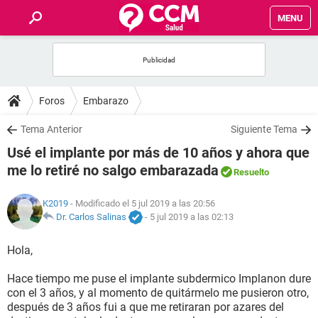
MENU
INICIO
FOROS
Foros
Embarazo
SALUD
Tema Anterior
Siguiente Tema
Usé el implante por más de 10 años y ahora que
FAMILIA
me lo retiré no salgo embarazada
Resuelto
NUTRICIÓN
K2019
- Modificado el 5 jul 2019 a las 20:56
Dr. Carlos Salinas
-
5 jul 2019 a las 02:13
BIENESTAR
Hola,
SEXUALIDAD
Hace tiempo me puse el implante subdermico Implanon dure
con el 3 años, y al momento de quitármelo me pusieron otro,
después de 3 años fui a que me retiraran por azares del
GLOSARIO