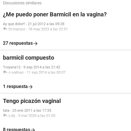
Discusiones similares
¿Me puedo poner Barmicil en la vagina?
Ay que dolor!!
-
21 jul 2012 a las 09:28
Dr.manzur
-
18 may 2023 a las 22:51
27 respuestas
barmicil compuesto
Troyana12
-
9 sep 2014 a las 21:42
c-salinas
-
11 sep 2014 a las 00:07
1 respuesta
Tengo picazón vaginal
tata
-
25 ene 2011 a las 17:35
Loly
-
5 mar 2020 a las 01:00
8 respuestas