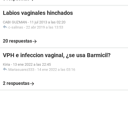
Labios vaginales hinchados
CABI GUZMAN
-
11 jul 2013 a las 02:20
c-salinas
-
22 abr 2019 a las 13:53
20 respuestas
VPH e infeccion vaginal, ¿se usa Barmicil?
Kiria
-
13 ene 2022 a las 22:45
Mariasuarez333
-
14 ene 2022 a las 03:16
2 respuestas