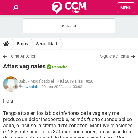
MENU
INICIO
FOROS
Foros
Sexualidad
SALUD
Tema Anterior
Siguiente Tema
Aftas vaginales
Resuelto
FAMILIA
Babu
- Modificado el 17 jul 2019 a las 18:20
NUTRICIÓN
Iwhsisb
-
30 sep 2023 a las 00:03
Hola,
BIENESTAR
Tengo aftas en los labios inferiores de la vagina y me
SEXUALIDAD
produce un dolor insoportable, es más fuerte cuando aplico
agua, o incluso la crema "fenticonazol". Mantuve relaciones
el 28 y noté picor a los 3/4 días posteriores, no sé si se trata
GLOSARIO
de alguna enfermedad de transmisión sexual o no. ¿Qué