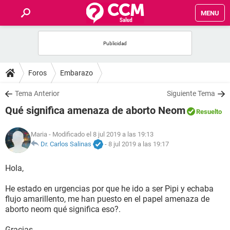
MENU
INICIO
FOROS
Foros
Embarazo
SALUD
Tema Anterior
Siguiente Tema
Qué significa amenaza de aborto Neom
Resuelto
FAMILIA
Maria
- Modificado el 8 jul 2019 a las 19:13
NUTRICIÓN
Dr. Carlos Salinas
-
8 jul 2019 a las 19:17
Hola,
BIENESTAR
He estado en urgencias por que he ido a ser Pipi y echaba
SEXUALIDAD
flujo amarillento, me han puesto en el papel amenaza de
aborto neom qué significa eso?.
GLOSARIO
Gracias