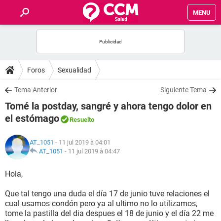
MENU
INICIO
FORUMS
Foros
Sexualidad
SALUD
Tema Anterior
Siguiente Tema
Tomé la postday, sangré y ahora tengo dolor en
FAMILIA
el estómago
Resuelto
NUTRICIÓN
AT_1051
- 11 jul 2019 à 04:01
AT_1051
-
11 jul 2019 à 04:47
BIENESTAR
Hola,
SEXUALIDAD
Que tal tengo una duda el día 17 de junio tuve relaciones el
cual usamos condón pero ya al ultimo no lo utilizamos,
tome la pastilla del dia despues el 18 de junio y el día 22 me
GLOSARIO