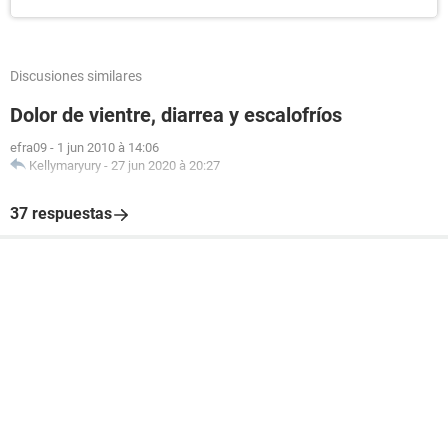
Discusiones similares
Dolor de vientre, diarrea y escalofríos
efra09
-
1 jun 2010 à 14:06
Kellymaryury
-
27 jun 2020 à 20:27
37 respuestas