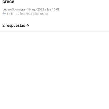
crece
LuceroSolmayra
-
16 ago 2022 a las 16:08
Felix
-
19 feb 2023 a las 05:10
2 respuestas