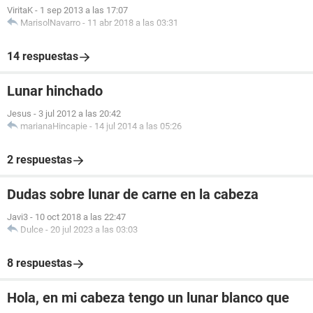
ViritaK
-
1 sep 2013 a las 17:07
MarisolNavarro
-
11 abr 2018 a las 03:31
14 respuestas
Lunar hinchado
Jesus
-
3 jul 2012 a las 20:42
marianaHincapie
-
14 jul 2014 a las 05:26
2 respuestas
Dudas sobre lunar de carne en la cabeza
Javi3
-
10 oct 2018 a las 22:47
Dulce
-
20 jul 2023 a las 03:03
8 respuestas
Hola, en mi cabeza tengo un lunar blanco que