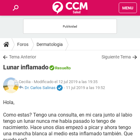
MENU
INICIO
FOROS
Foros
Dermatologia
SALUD
Tema Anterior
Siguiente Tema
Lunar inflamado
Resuelto
FAMILIA
Cecilia
- Modificado el 12 jul 2019 a las 19:35
NUTRICIÓN
Dr. Carlos Salinas
-
11 jul 2019 a las 19:52
Hola,
BIENESTAR
Como estas? Tengo una consulta, en mi cara junto al labio
SEXUALIDAD
tengo un lunar nunca me había pasado lo tengo de
nacimiento. Hace unos días empezó a picar y ahora tengo
una mancha blanca al medio esta inflamado también. Que
GLOSARIO
puede ser?.