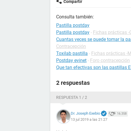
Compartir
Consulta también:
Pastilla postday
Pastilla postday
-
Fichas prácticas 
Cuantas veces se puede tomar la pas
Contracepción
Toxilab pastilla
-
Fichas prácticas 
Postday evinet
-
Foro contracepción
Que tan efectivas son las pastillas E
2 respuestas
RESPUESTA 1 / 2
Dr. Joseph Exebio
16.358
13 jul 2019 a las 21:27