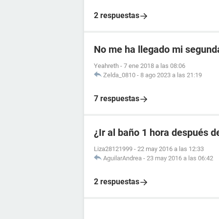
2 respuestas
No me ha llegado mi segunda
Yeahreth
-
7 ene 2018 a las 08:06
Zelda_0810
-
8 ago 2023 a las 21:19
7 respuestas
¿Ir al baño 1 hora después de
Liza28121999
-
22 may 2016 a las 12:33
AguilarAndrea
-
23 may 2016 a las 06:42
2 respuestas