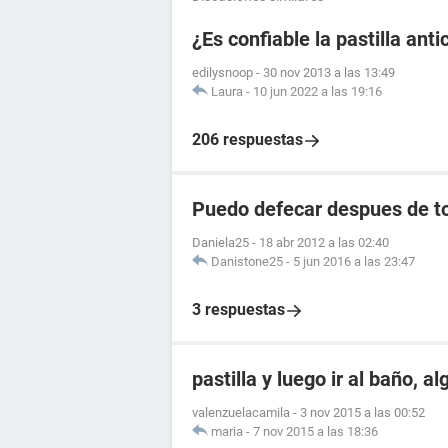
¿Es confiable la pastilla an
edilysnoop
-
30 nov 2013 a las 13:49
Laura
-
10 jun 2022 a las 19:16
206 respuestas
Puedo defecar despues de to
Daniela25
-
18 abr 2012 a las 02:40
Danistone25
-
5 jun 2016 a las 23:47
3 respuestas
pastilla y luego ir al baño, a
valenzuelacamila
-
3 nov 2015 a las 00:52
maria
-
7 nov 2015 a las 18:36