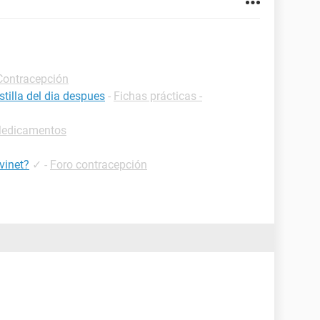
-Contracepción
tilla del dia despues
-
Fichas prácticas -
-Medicamentos
vinet?
✓
-
Foro contracepción