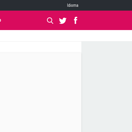
Idioma
O