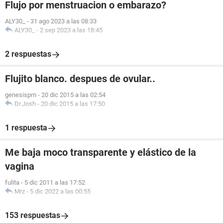
Flujo por menstruacion o embarazo?
ALY30_
-
31 ago 2023 a las 08:33
ALY30_
-
2 sep 2023 a las 18:45
2 respuestas
Flujito blanco. despues de ovular..
genesispm
-
20 dic 2015 a las 02:54
Dr.Josh
-
20 dic 2015 a las 17:50
1 respuesta
Me baja moco transparente y elástico de la
vagina
fulita
-
5 dic 2011 a las 17:52
Mrz
-
5 dic 2022 a las 00:55
153 respuestas