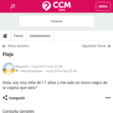
MENU
INICIO
FOROS
Foros
Adolescentes
SALUD
Tema Anterior
Siguiente Tema
Flujo
FAMILIA
Alejandra
- 14 jul 2019 a las 21:58
NUTRICIÓN
Hermanamayor -
14 jul 2019 a las 22:30
Hola, soy una niña de 11 años y me sale un moco negro de
BIENESTAR
la vagina que sera?
SEXUALIDAD
Compartir
GLOSARIO
Consulta también: