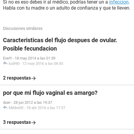
Si no es eso debes ir al médico, podrías tener un a
infeccion
.
Habla con tu madre o un adulto de confianza y que te lleven.
Discusiones similares
Caracteristicas del flujo despues de ovular.
Posible fecundacion
Eve!!!
-
18 may 2014 a las 01:39
luxli90
-
12 may 2016 a las 06:43
2 respuestas
por que mi flujo vaginal es amargo?
duer
-
28 jun 2012 a las 19:37
Mildre00
-
18 abr 2016 a las 17:37
3 respuestas