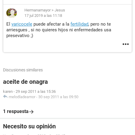
Hermanamayor
>
Jesus
17 jul 2019 a las 11:18
El
varicocele
puede afectar a la
fertilidad
, pero no te
arriesgues , si no quieres hijos ni enfermedades usa
presevativo ;)
Discusiones similares
aceite de onagra
karen
-
29 sep 2011 a las 15:36
melodíadeamor
-
30 sep 2011 a las 09:50
1 respuesta
Necesito su opinión