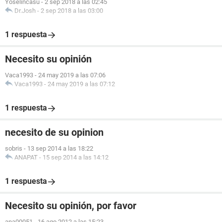
Yoselincasu
-
2 sep 2018 a las 02:45
Dr.Josh
-
2 sep 2018 a las 03:00
1 respuesta
Necesito su opinión
Vaca1993
-
24 may 2019 a las 07:06
Vaca1993
-
24 may 2019 a las 07:12
1 respuesta
necesito de su opinion
sobris
-
13 sep 2014 a las 18:22
ANAPAT
-
15 sep 2014 a las 14:12
1 respuesta
Necesito su opinión, por favor
ana00051
-
16 ago 2012 a las 15:23