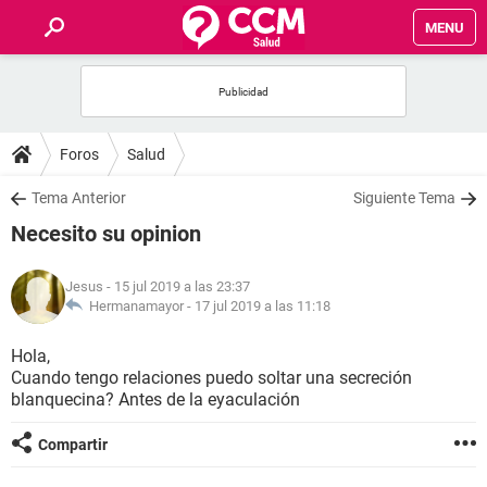
MENU
INICIO
FOROS
Foros
Salud
SALUD
Tema Anterior
Siguiente Tema
Necesito su opinion
FAMILIA
Jesus
- 15 jul 2019 a las 23:37
NUTRICIÓN
Hermanamayor -
17 jul 2019 a las 11:18
Hola,
BIENESTAR
Cuando tengo relaciones puedo soltar una secreción
blanquecina? Antes de la eyaculación
SEXUALIDAD
Compartir
GLOSARIO