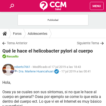
MENU
INICIO
FOROS
Foros
Adolescentes
SALUD
Tema Anterior
Siguiente Tema
Qué le hace el helicobacter pylori al cuerpo
FAMILIA
Resuelto
NUTRICIÓN
roberto7661
- Modificado el 17 jul 2019 a las 18:43
Dra. Marlene Huancahuari
-
17 jul 2019 a las 00:41
BIENESTAR
Hola,
SEXUALIDAD
Osea ya se cuales son sus síntomas, si no que le hace al
cuerpo en general? Osea por ejemplo se come lo que esta a
dentro del cuerpo ect. Lo que vi en el Internet es muy básico
GLOSARIO