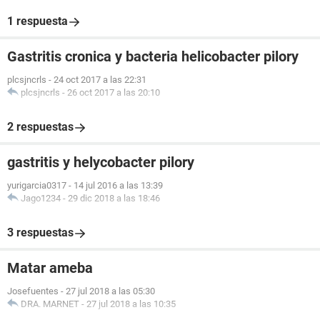
1 respuesta
Gastritis cronica y bacteria helicobacter pilory
plcsjncrls
-
24 oct 2017 a las 22:31
plcsjncrls
-
26 oct 2017 a las 20:10
2 respuestas
gastritis y helycobacter pilory
yurigarcia0317
-
14 jul 2016 a las 13:39
Jago1234
-
29 dic 2018 a las 18:46
3 respuestas
Matar ameba
Josefuentes
-
27 jul 2018 a las 05:30
DRA. MARNET
-
27 jul 2018 a las 10:35