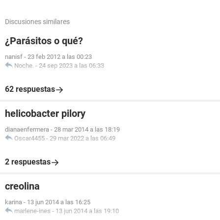
Discusiones similares
¿Parásitos o qué?
nanisf
-
23 feb 2012 a las 00:23
Noche.
-
24 sep 2023 a las 06:33
62 respuestas
helicobacter pilory
dianaenfermera
-
28 mar 2014 a las 18:19
Oscar4455
-
29 mar 2022 a las 06:49
2 respuestas
creolina
karina
-
13 jun 2014 a las 16:25
marlene-ines
-
13 jun 2014 a las 19:10