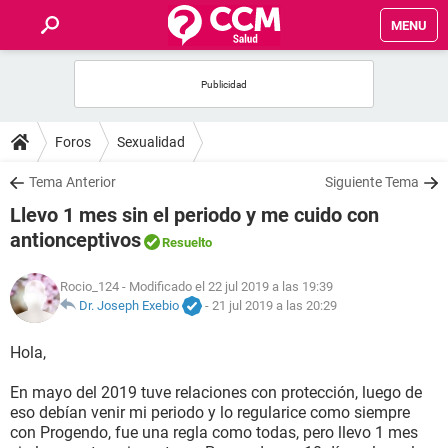
MENU
INICIO
FOROS
Foros
Sexualidad
SALUD
Tema Anterior
Siguiente Tema
Llevo 1 mes sin el periodo y me cuido con
FAMILIA
antionceptivos
Resuelto
NUTRICIÓN
Rocio_124
- Modificado el 22 jul 2019 a las 19:39
Dr. Joseph Exebio
-
21 jul 2019 a las 20:29
BIENESTAR
Hola,
SEXUALIDAD
En mayo del 2019 tuve relaciones con protección, luego de
eso debían venir mi periodo y lo regularice como siempre
con Progendo, fue una regla como todas, pero llevo 1 mes
GLOSARIO