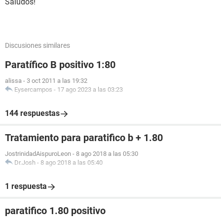
Saludos!
Discusiones similares
Paratífico B positivo 1:80
alissa
-
3 oct 2011 a las 19:32
Eysercampos
-
17 ago 2023 a las 03:23
144 respuestas
Tratamiento para paratifico b + 1.80
JostrinidadAispuroLeon
-
8 ago 2018 a las 05:30
Dr.Josh
-
8 ago 2018 a las 05:40
1 respuesta
paratifico 1.80 positivo