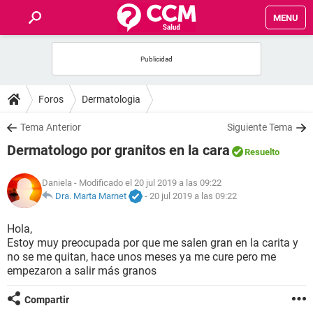
MENU
INICIO
FOROS
Foros
Dermatologia
SALUD
Tema Anterior
Siguiente Tema
Dermatologo por granitos en la cara
Resuelto
FAMILIA
Daniela
- Modificado el 20 jul 2019 a las 09:22
NUTRICIÓN
Dra. Marta Marnet
-
20 jul 2019 a las 09:22
Hola,
BIENESTAR
Estoy muy preocupada por que me salen gran en la carita y
no se me quitan, hace unos meses ya me cure pero me
SEXUALIDAD
empezaron a salir más granos
Compartir
GLOSARIO