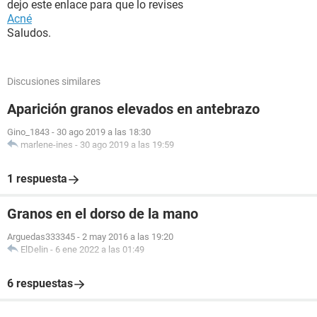
dejo este enlace para que lo revises
Acné
Saludos.
Discusiones similares
Aparición granos elevados en antebrazo
Gino_1843
-
30 ago 2019 a las 18:30
marlene-ines
-
30 ago 2019 a las 19:59
1 respuesta
Granos en el dorso de la mano
Arguedas333345
-
2 may 2016 a las 19:20
ElDelin
-
6 ene 2022 a las 01:49
6 respuestas