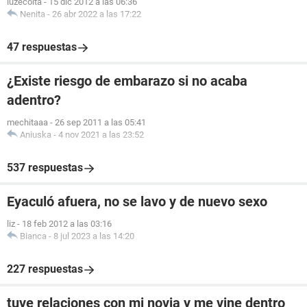
luzecoita
-
15 dic 2012 a las 06:36
Nenita
-
26 abr 2022 a las 17:22
47 respuestas
¿Existe riesgo de embarazo si no acaba
adentro?
mechitaaa
-
26 sep 2011 a las 05:41
Aniuska
-
4 nov 2021 a las 23:52
537 respuestas
Eyaculó afuera, no se lavo y de nuevo sexo
liz
-
18 feb 2012 a las 03:16
Bianca
-
8 jul 2023 a las 14:20
227 respuestas
tuve relaciones con mi novia y me vine dentro