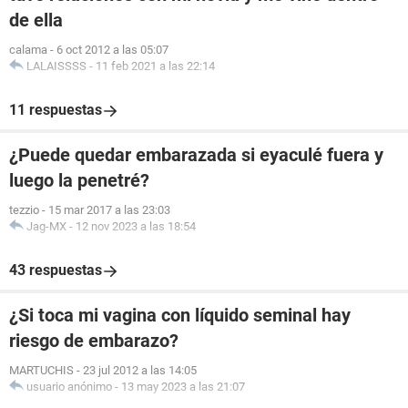
de ella
calama
-
6 oct 2012 a las 05:07
LALAISSSS
-
11 feb 2021 a las 22:14
11 respuestas
¿Puede quedar embarazada si eyaculé fuera y
luego la penetré?
tezzio
-
15 mar 2017 a las 23:03
Jag-MX
-
12 nov 2023 a las 18:54
43 respuestas
¿Si toca mi vagina con líquido seminal hay
riesgo de embarazo?
MARTUCHIS
-
23 jul 2012 a las 14:05
usuario anónimo
-
13 may 2023 a las 21:07