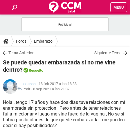
MENU
INICIO
FOROS
Foros
Embarazo
SALUD
Tema Anterior
Siguiente Tema
Se puede quedar embarazada si no me vine
FAMILIA
dentro?
Resuelto
NUTRICIÓN
Leopachas
- 18 feb 2017 a las 18:38
Yair -
6 sep 2021 a las 21:37
BIENESTAR
Hola , tengo 17 años y hace dos dias tuve relaciones con mi
enamorada sin proteccion , Pero antes de tener relaciones
SEXUALIDAD
fui a miccionar y luego me vine fuera de la vagina , No se si
habra posibilidades de que quede embarazada...me pueden
decir si hay posibilidades?
GLOSARIO