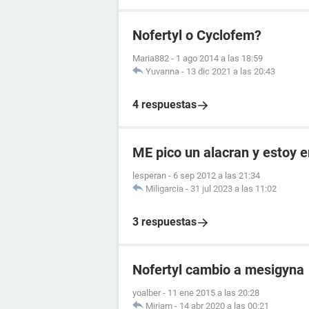
Nofertyl o Cyclofem?
Maria882
-
1 ago 2014 a las 18:59
Yuvanna
-
13 dic 2021 a las 20:43
4 respuestas
ME pico un alacran y estoy
lesperan
-
6 sep 2012 a las 21:34
Miligarcia
-
31 jul 2023 a las 11:02
3 respuestas
Nofertyl cambio a mesigyna
yoalber
-
11 ene 2015 a las 20:28
Miriam
-
14 abr 2020 a las 00:21