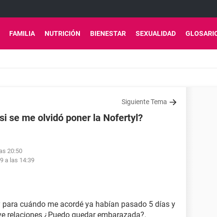
FAMILIA
NUTRICIÓN
BIENESTAR
SEXUALIDAD
GLOSARI
Siguiente Tema
 se me olvidó poner la Nofertyl?
las 20:50
19 a las 14:39
y para cuándo me acordé ya habían pasado 5 días y
uve relaciones ¿Puedo quedar embarazada?.