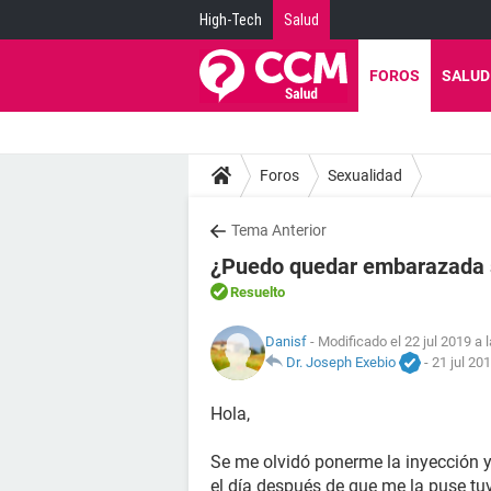
High-Tech
Salud
FOROS
SALUD
Foros
Sexualidad
Tema Anterior
¿Puedo quedar embarazada si
Resuelto
Danisf
- Modificado el 22 jul 2019 a 
Dr. Joseph Exebio
-
21 jul 20
Hola,
Se me olvidó ponerme la inyección 
el día después de que me la puse t