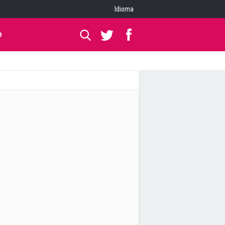
Idioma
O