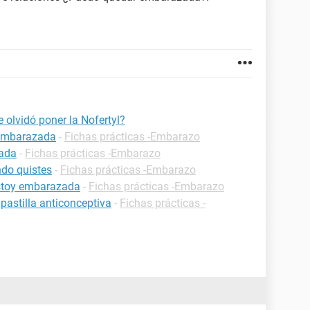
olvidó poner la Nofertyl?
 embarazada
-
Fichas prácticas -Embarazo
zada
-
Fichas prácticas -Embarazo
do quistes
-
Fichas prácticas -Embarazo
estoy embarazada
-
Fichas prácticas -Embarazo
pastilla anticonceptiva
-
Fichas prácticas -