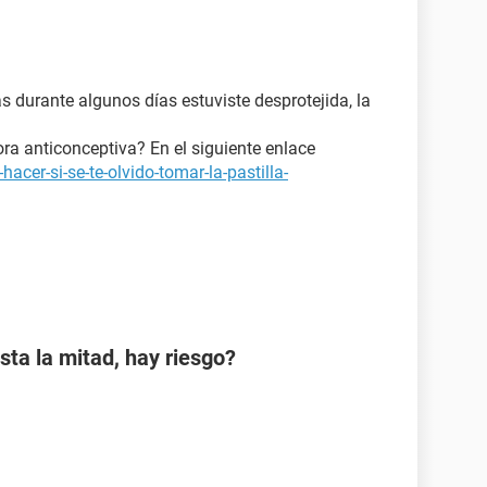
as durante algunos días estuviste desprotejida, la
ora anticonceptiva? En el siguiente enlace
acer-si-se-te-olvido-tomar-la-pastilla-
sta la mitad, hay riesgo?