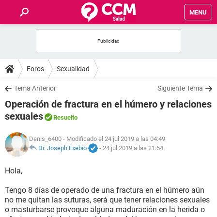
MENU
INICIO
FOROS
Foros
Sexualidad
SALUD
Tema Anterior
Siguiente Tema
Operación de fractura en el húmero y relaciones
FAMILIA
sexuales
Resuelto
NUTRICIÓN
Denis_6400
- Modificado el 24 jul 2019 a las 04:49
Dr. Joseph Exebio
-
24 jul 2019 a las 21:54
BIENESTAR
Hola,
SEXUALIDAD
Tengo 8 días de operado de una fractura en el húmero aún
no me quitan las suturas, será que tener relaciones sexuales
o masturbarse provoque alguna maduración en la herida o
GLOSARIO