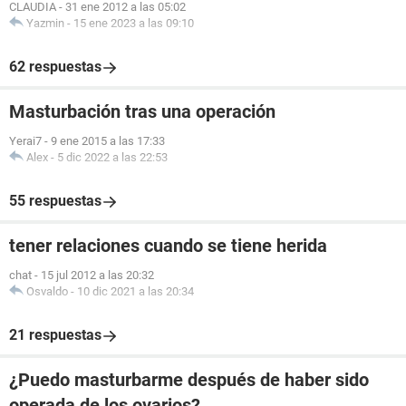
CLAUDIA
-
31 ene 2012 a las 05:02
Yazmin
-
15 ene 2023 a las 09:10
62 respuestas
Masturbación tras una operación
Yerai7
-
9 ene 2015 a las 17:33
Alex
-
5 dic 2022 a las 22:53
55 respuestas
tener relaciones cuando se tiene herida
chat
-
15 jul 2012 a las 20:32
Osvaldo
-
10 dic 2021 a las 20:34
21 respuestas
¿Puedo masturbarme después de haber sido
operada de los ovarios?