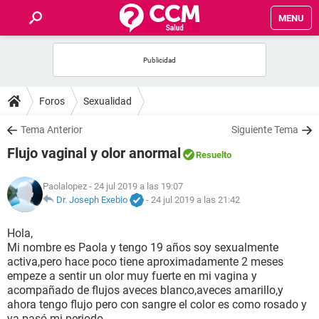
MENU
INICIO
FOROS
Foros
Sexualidad
SALUD
Tema Anterior
Siguiente Tema
Flujo vaginal y olor anormal
Resuelto
FAMILIA
Paolalopez
- 24 jul 2019 a las 19:07
NUTRICIÓN
Dr. Joseph Exebio
-
24 jul 2019 a las 21:42
Hola,
BIENESTAR
Mi nombre es Paola y tengo 19 años soy sexualmente
activa,pero hace poco tiene aproximadamente 2 meses
SEXUALIDAD
empeze a sentir un olor muy fuerte en mi vagina y
acompañado de flujos aveces blanco,aveces amarillo,y
ahora tengo flujo pero con sangre el color es como rosado y
GLOSARIO
ya pasó mi periodo.