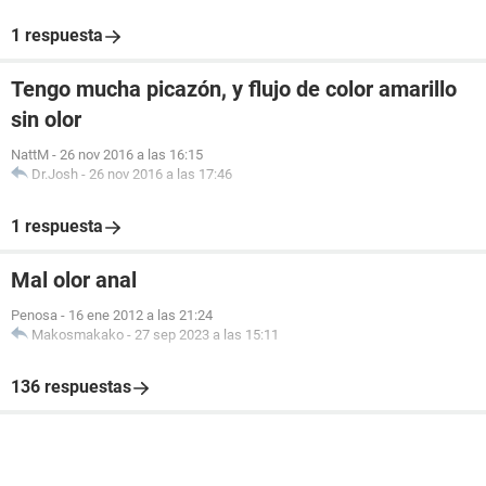
1 respuesta
Tengo mucha picazón, y flujo de color amarillo
sin olor
NattM
-
26 nov 2016 a las 16:15
Dr.Josh
-
26 nov 2016 a las 17:46
1 respuesta
Mal olor anal
Penosa
-
16 ene 2012 a las 21:24
Makosmakako
-
27 sep 2023 a las 15:11
136 respuestas