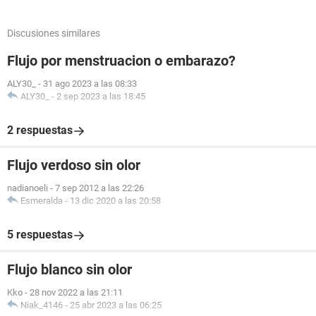
Discusiones similares
Flujo por menstruacion o embarazo?
ALY30_
-
31 ago 2023 a las 08:33
ALY30_
-
2 sep 2023 a las 18:45
2 respuestas
Flujo verdoso sin olor
nadianoeli
-
7 sep 2012 a las 22:26
Esmeralda
-
13 dic 2020 a las 20:58
5 respuestas
Flujo blanco sin olor
Kko
-
28 nov 2022 a las 21:11
Niak_4146
-
25 abr 2023 a las 06:25