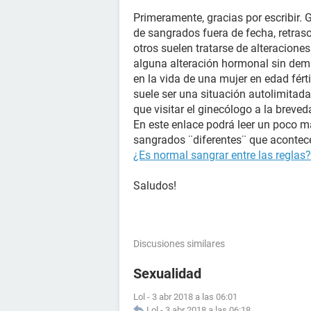
Primeramente, gracias por escribir.
de sangrados fuera de fecha, retraso
otros suelen tratarse de alteraciones 
alguna alteración hormonal sin dem
en la vida de una mujer en edad férti
suele ser una situación autolimitad
que visitar el ginecólogo a la breve
En este enlace podrá leer un poco 
sangrados ¨diferentes¨ que acontece
¿Es normal sangrar entre las reglas?
Saludos!
Discusiones similares
Sexualidad
Lol
-
3 abr 2018 a las 06:01
Lol
-
3 abr 2018 a las 06:18