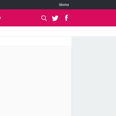
Idioma
O