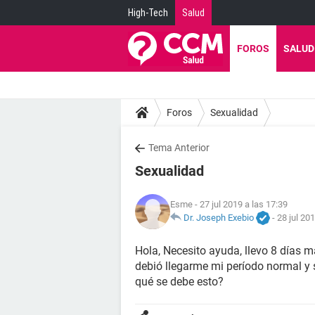
High-Tech
Salud
FOROS
SALUD
Foros
Sexualidad
Tema Anterior
Sexualidad
Esme
- 27 jul 2019 a las 17:39
Dr. Joseph Exebio
-
28 jul 20
Hola, Necesito ayuda, llevo 8 días
debió llegarme mi período normal y
qué se debe esto?