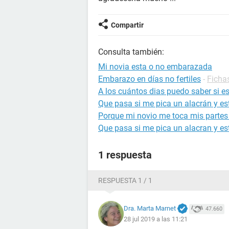
Compartir
Consulta también:
Mi novia esta o no embarazada
Embarazo en días no fertiles
-
Ficha
A los cuántos dias puedo saber si 
Que pasa si me pica un alacrán y 
Porque mi novio me toca mis partes
Que pasa si me pica un alacran y 
1 respuesta
RESPUESTA 1 / 1
Dra. Marta Marnet
47.660
28 jul 2019 a las 11:21