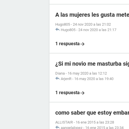
A las mujeres les gusta mete
Hugo805
-
24 nov 2020 a las 21:02
Hugo805
-
24 nov 2020 a las 21:17
1 respuesta
¿Si mi novio me masturba si
Diana
-
16 may 2020 a las 12:12
ArjenR
-
16 may 2020 a las 19:40
1 respuesta
como saber que estoy embara
ALLISTAIR
-
16 ene 2015 a las 23:28
aangelalopez
-
16 ene 2015 a las 23:34