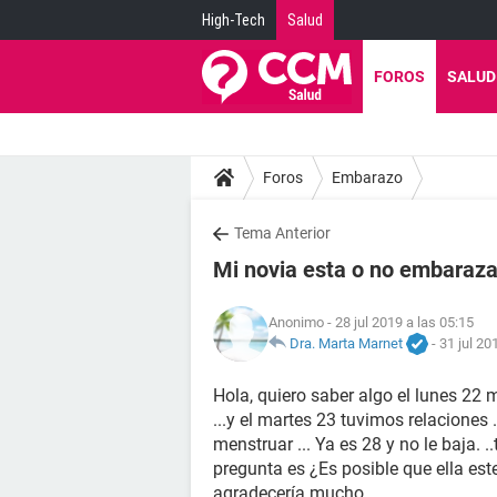
High-Tech
Salud
FOROS
SALUD
Foros
Embarazo
Tema Anterior
Mi novia esta o no embaraz
Anonimo
- 28 jul 2019 a las 05:15
Dra. Marta Marnet
-
31 jul 20
Hola, quiero saber algo el lunes 22
...y el martes 23 tuvimos relaciones 
menstruar ... Ya es 28 y no le baja.
pregunta es ¿Es posible que ella es
agradecería mucho ...