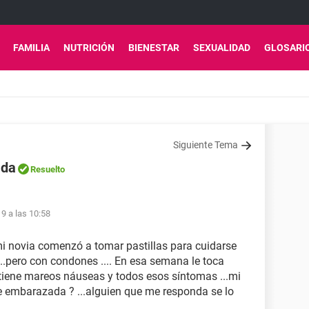
FAMILIA
NUTRICIÓN
BIENESTAR
SEXUALIDAD
GLOSARI
Siguiente Tema
ada
Resuelto
19 a las 10:58
 mi novia comenzó a tomar pastillas para cuidarse
...pero con condones .... En esa semana le toca
 ..tiene mareos náuseas y todos esos síntomas ...mi
te embarazada ? ...alguien que me responda se lo