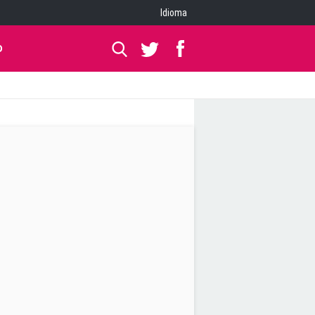
Idioma
O