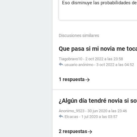
Eso disminuye las probabilidades d
Discusiones similares
Que pasa si mi novia me toc
Tiagobravo10
-
2 oct 2022 a las 23:58
usuario anónimo
-
3 oct 2022 a las 04:52
1 respuesta
¿Algún día tendré novia si s
Anonimo_9523
-
30 jun 2020 a las 23:46
Elcacas
-
1 jul 2020 a las 03:57
2 respuestas